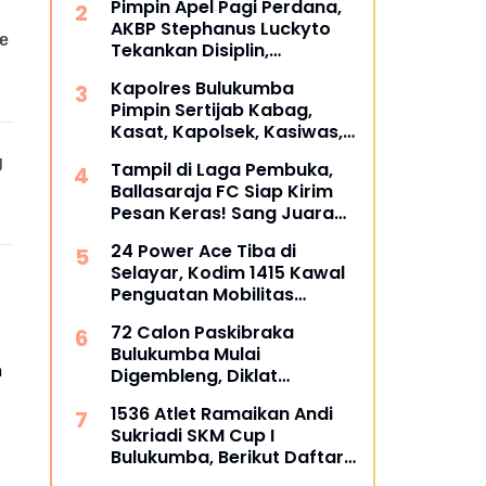
Pimpin Apel Pagi Perdana,
dipertanyakan
AKBP Stephanus Luckyto
Tekankan Disiplin,
Kebersihan, dan Kecintaan
Kapolres Bulukumba
terhadap Organisasi
Pimpin Sertijab Kabag,
Kasat, Kapolsek, Kasiwas,
dan Pelantikan Kasi Humas,
Tampil di Laga Pembuka,
ini daftarnya
Ballasaraja FC Siap Kirim
Pesan Keras! Sang Juara
Bertahan Bidik Awal
24 Power Ace Tiba di
Sempurna di Piala
Selayar, Kodim 1415 Kawal
Kemerdekaan Bulukumpa
Penguatan Mobilitas
2026
Koperasi Desa Merah Putih
72 Calon Paskibraka
Bulukumba Mulai
n
Digembleng, Diklat
Berlangsung 15 Hari
1536 Atlet Ramaikan Andi
Sukriadi SKM Cup I
Bulukumba, Berikut Daftar
Juara 1 hingga 64