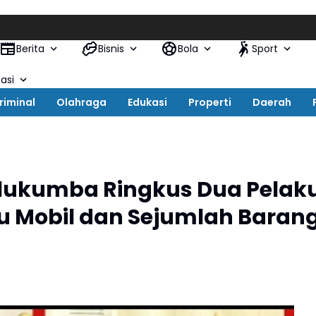
Kapo
Berita
Bisnis
Bola
Sport
asi
riminal
Olahraga
Edukasi
Properti
Daerah
ulukumba Ringkus Dua Pelak
u Mobil dan Sejumlah Baran