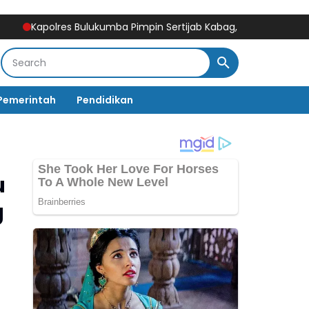
lres Bulukumba Pimpin Sertijab Kabag, Kasat, Kapolsek, Kasiwas,
Pemerintah
Pendidikan
u
g