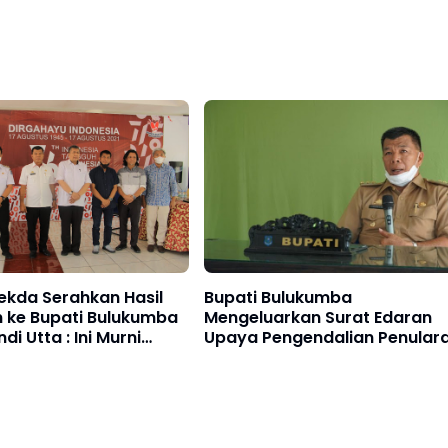
ekda Serahkan Hasil
Bupati Bulukumba
n ke Bupati Bulukumba
Mengeluarkan Surat Edaran
di Utta : Ini Murni
Upaya Pengendalian Penular
a Titipan
Covid-19, Ini Isinya