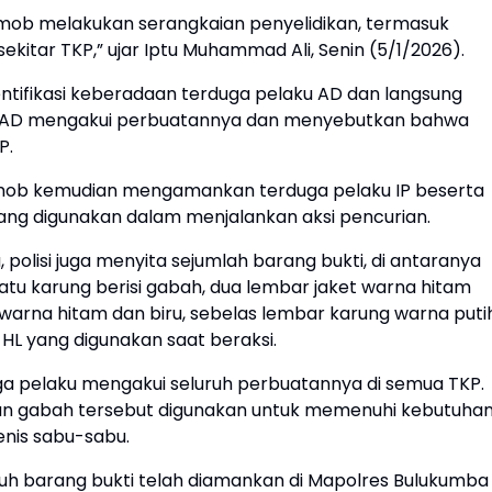
mob melakukan serangkaian penyelidikan, termasuk
kitar TKP,” ujar Iptu Muhammad Ali, Senin (5/1/2026).
dentifikasi keberadaan terduga pelaku AD dan langsung
 AD mengakui perbuatannya dan menyebutkan bahwa
P.
mob kemudian mengamankan terduga pelaku IP beserta
 yang digunakan dalam menjalankan aksi pencurian.
olisi juga menyita sejumlah barang bukti, di antaranya
 satu karung berisi gabah, dua lembar jaket warna hitam
 warna hitam dan biru, sebelas lembar karung warna putih
8 HL yang digunakan saat beraksi.
uga pelaku mengakui seluruh perbuatannya di semua TKP.
ian gabah tersebut digunakan untuk memenuhi kebutuha
enis sabu-sabu.
uruh barang bukti telah diamankan di Mapolres Bulukumba