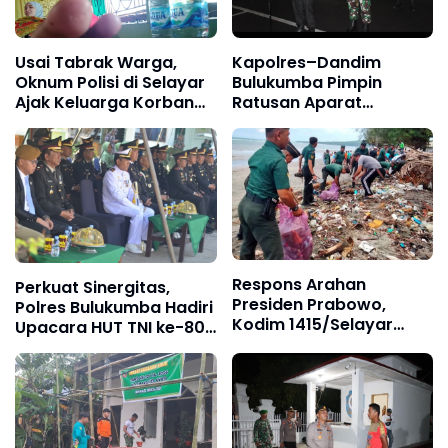
Usai Tabrak Warga,
Kapolres–Dandim
Oknum Polisi di Selayar
Bulukumba Pimpin
Ajak Keluarga Korban
Ratusan Aparat
Berkelahi dan Baku
Gabungan Pengamanan
Tikam
Malam Takbiran
Respons Arahan
Perkuat Sinergitas,
Presiden Prabowo,
Polres Bulukumba Hadiri
Kodim 1415/Selayar
Upacara HUT TNI ke-80
Bersama Pemda dan
di Makodim 1411/BLK
Pelajar Bersihkan Pantai
Benteng Utara