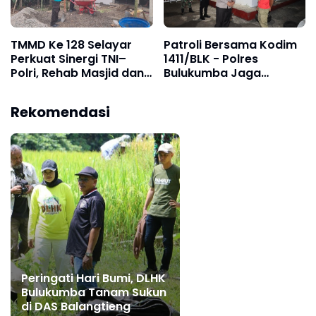
TMMD Ke 128 Selayar
Patroli Bersama Kodim
Perkuat Sinergi TNI–
1411/BLK - Polres
Polri, Rehab Masjid dan
Bulukumba Jaga
RTLH Dipercepat
Kondusifitas Wilayah
Rekomendasi
Peringati Hari Bumi, DLHK
Bulukumba Tanam Sukun
di DAS Balangtieng