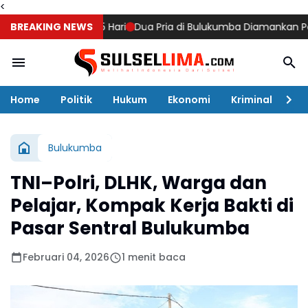
<
Berlangsung 15 Hari
BREAKING NEWS
Dua Pria di Bulukumba Diamankan Polisi, S
Home
Politik
Hukum
Ekonomi
Kriminal
Ol
Bulukumba
TNI–Polri, DLHK, Warga dan
Pelajar, Kompak Kerja Bakti di
Pasar Sentral Bulukumba
Februari 04, 2026
1 menit baca