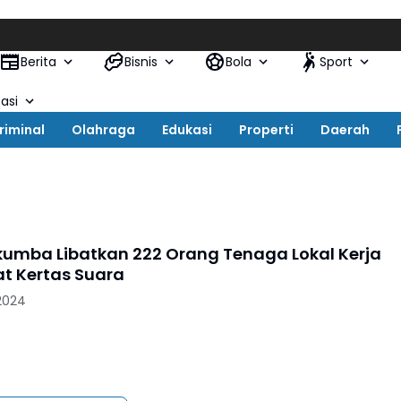
Berita
Bisnis
Bola
Sport
asi
riminal
Olahraga
Edukasi
Properti
Daerah
kumba Libatkan 222 Orang Tenaga Lokal Kerja
pat Kertas Suara
 2024