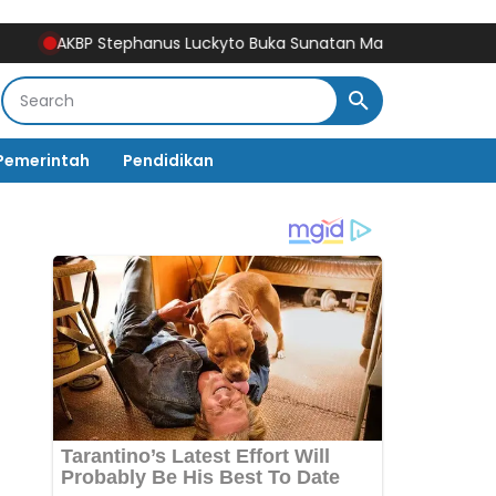
AKBP Stephanus Luckyto Buka Sunatan Massal, Polres Bulukum
Pemerintah
Pendidikan