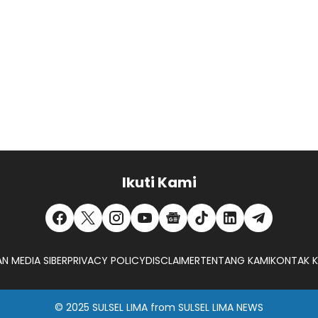
Ikuti Kami
N MEDIA SIBER
PRIVACY POLICY
DISCLAIMER
TENTANG KAMI
KONTAK K
© 2025
SULSEL LIMA
from
SULSEL LIMA NEWS