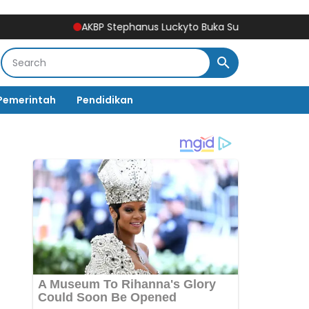
AKBP Stephanus Luckyto Buka Sunatan Massal, Polre
Pemerintah
Pendidikan