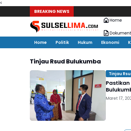
<
BREAKING NEWS
Home
Dokument
Home
Politik
Hukum
Ekonomi
K
Tinjau Rsud Bulukumba
Tinjau Rs
Pastikan
Bulukum
Maret 17, 20