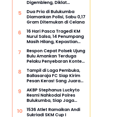
Digembleng, Diklat
Berlangsung 15 Hari
Dua Pria di Bulukumba
Diamankan Polisi, Sabu 0,17
Gram Ditemukan di Celana
16 Hari Pasca Tragedi KM
Nurul Salsa, 14 Penumpang
Masih Hilang, Kepastian
Santunan Korban
Respon Cepat Polsek Ujung
dipertanyakan
Bulu Amankan Terduga
Pelaku Penyebaran Konten
Asusila di Medsos
Tampil di Laga Pembuka,
Ballasaraja FC Siap Kirim
Pesan Keras! Sang Juara
Bertahan Bidik Awal
AKBP Stephanus Luckyto
Sempurna di Piala
Resmi Nahkodai Polres
Kemerdekaan Bulukumpa
Bulukumba, Siap Jaga
2026
Kondusivitas Wilayah
1536 Atlet Ramaikan Andi
Sukriadi SKM Cup I