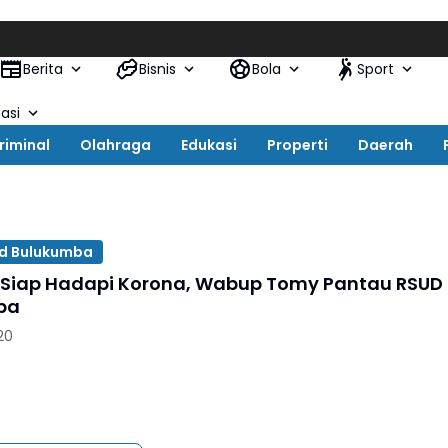
Berita
Bisnis
Bola
Sport
asi
riminal
Olahraga
Edukasi
Properti
Daerah
ud Bulukumba
 Siap Hadapi Korona, Wabup Tomy Pantau RSUD
ba
20