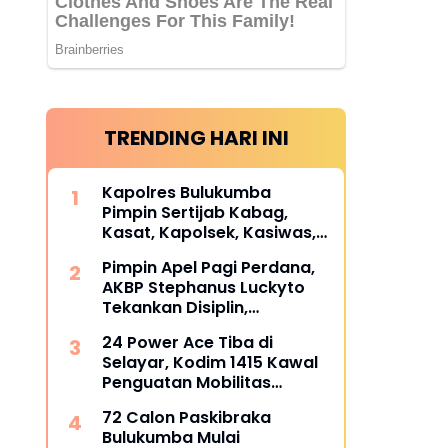
TRENDING HARI INI
Kapolres Bulukumba
Pimpin Sertijab Kabag,
Kasat, Kapolsek, Kasiwas,
dan Pelantikan Kasi Humas,
Pimpin Apel Pagi Perdana,
ini daftarnya
AKBP Stephanus Luckyto
Tekankan Disiplin,
Kebersihan, dan Kecintaan
24 Power Ace Tiba di
terhadap Organisasi
Selayar, Kodim 1415 Kawal
Penguatan Mobilitas
Koperasi Desa Merah Putih
72 Calon Paskibraka
Bulukumba Mulai