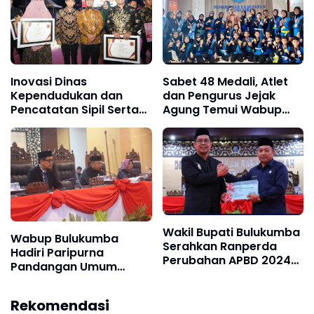
Inovasi Dinas
Sabet 48 Medali, Atlet
Kependudukan dan
dan Pengurus Jejak
Pencatatan Sipil Serta
Agung Temui Wabup
Dinas Perikanan
Andi Edy Manaf
Bulukumba Masuk Top
30 Inovasi Sulsel
Wakil Bupati Bulukumba
Wabup Bulukumba
Serahkan Ranperda
Hadiri Paripurna
Perubahan APBD 2024
Pandangan Umum
dalam Rapat Paripurna
Fraksi DPRD Terhadap
Ranperda
Rekomendasi