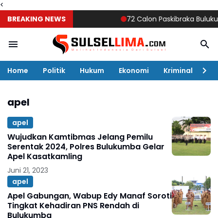
<
BREAKING NEWS
72 Calon Paskibraka Bulukumba 
Home
Politik
Hukum
Ekonomi
Kriminal
Ol
apel
apel
Wujudkan Kamtibmas Jelang Pemilu
Serentak 2024, Polres Bulukumba Gelar
Apel Kasatkamling
Juni 21, 2023
apel
Apel Gabungan, Wabup Edy Manaf Soroti
Tingkat Kehadiran PNS Rendah di
Bulukumba