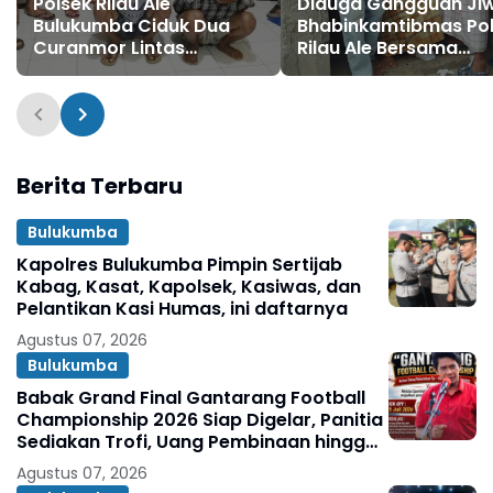
Polsek Rilau Ale
Diduga Gangguan Ji
Bulukumba Ciduk Dua
Bhabinkamtibmas Po
Curanmor Lintas
Rilau Ale Bersama
Kabupaten
Babinsa dan Warga
Evakuasi Warga
Binaannya
Berita Terbaru
Bulukumba
Kapolres Bulukumba Pimpin Sertijab
Kabag, Kasat, Kapolsek, Kasiwas, dan
Pelantikan Kasi Humas, ini daftarnya
Agustus 07, 2026
Bulukumba
Babak Grand Final Gantarang Football
Championship 2026 Siap Digelar, Panitia
Sediakan Trofi, Uang Pembinaan hingga
Penghargaan Individu
Agustus 07, 2026