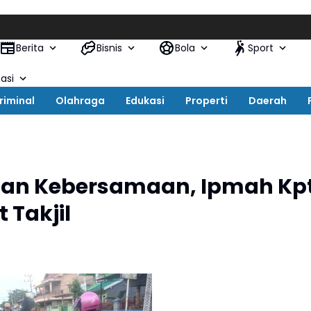
Berita
Bisnis
Bola
Sport
asi
riminal
Olahraga
Edukasi
Properti
Daerah
 dan Kebersamaan, Ipmah Kp
 Takjil