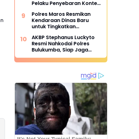
Pelaku Penyebaran Konten
Asusila di Medsos
Polres Maros Resmikan
Kendaraan Dinas Baru
an
untuk Tingkatkan
Pelayanan
AKBP Stephanus Luckyto
Resmi Nahkodai Polres
Bulukumba, Siap Jaga
Kondusivitas Wilayah