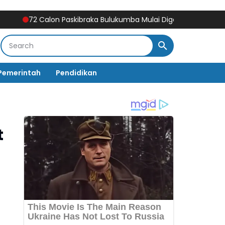
72 Calon Paskibraka Bulukumba Mulai Digembleng, Diklat Berlangs
Pemerintah
Pendidikan
t