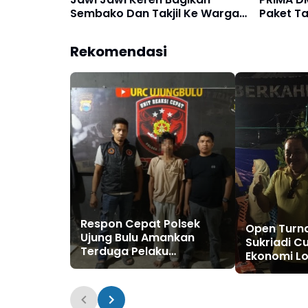
Sembako Dan Takjil Ke Warga
Paket Ta
Kurang Mampu
Pengend
Rekomendasi
Respon Cepat Polsek
Open Turn
Ujung Bulu Amankan
Sukriadi C
Terduga Pelaku
Ekonomi Lo
Penyebaran Konten
UMKM Rau
Asusila di Medsos
Hingga Rp1