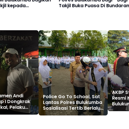
kjil kepada
Takjil Buka Puasa Di Bundara
ara
Pinisi
AKBP S
amen Andi
Police Go To School, Sat
Resmi 
up I Dongkrak
Lantas Polres Bulukumba
Buluku
kal, Pelaku
Sosialisasi Tertib Berlalu
Kondus
p Omzet
Lintas di Kalangan
0 Juta
Pelajar