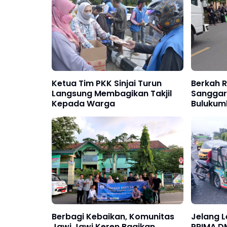
Ketua Tim PKK Sinjai Turun
Berkah 
Langsung Membagikan Takjil
Sanggar
Kepada Warga
Bulukumb
Pengend
Berbagi Kebaikan, Komunitas
Jelang 
Jawi Jawi Keren Bagikan
PRIMA D