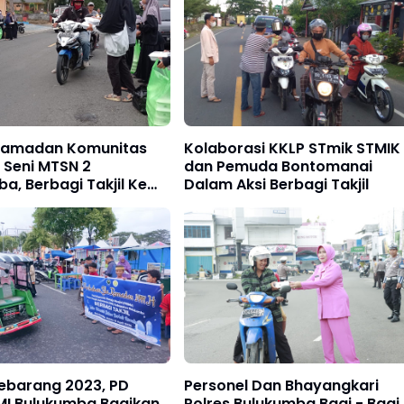
Ramadan Komunitas
Kolaborasi KKLP STmik STMIK
 Seni MTSN 2
dan Pemuda Bontomanai
a, Berbagi Takjil Ke
Dalam Aksi Berbagi Takjil
ara dan Pejalan Kaki
Lebarang 2023, PD
Personel Dan Bhayangkari
MI Bulukumba Bagikan
Polres Bulukumba Bagi - Bagi