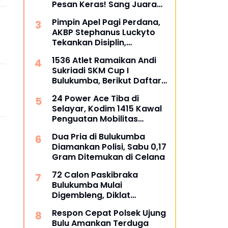
Pesan Keras! Sang Juara
Bertahan Bidik Awal
Pimpin Apel Pagi Perdana,
Sempurna di Piala
AKBP Stephanus Luckyto
Kemerdekaan Bulukumpa
Tekankan Disiplin,
2026
Kebersihan, dan Kecintaan
1536 Atlet Ramaikan Andi
terhadap Organisasi
Sukriadi SKM Cup I
Bulukumba, Berikut Daftar
Juara 1 hingga 64
24 Power Ace Tiba di
Selayar, Kodim 1415 Kawal
Penguatan Mobilitas
Koperasi Desa Merah Putih
Dua Pria di Bulukumba
Diamankan Polisi, Sabu 0,17
Gram Ditemukan di Celana
72 Calon Paskibraka
Bulukumba Mulai
Digembleng, Diklat
Berlangsung 15 Hari
Respon Cepat Polsek Ujung
Bulu Amankan Terduga