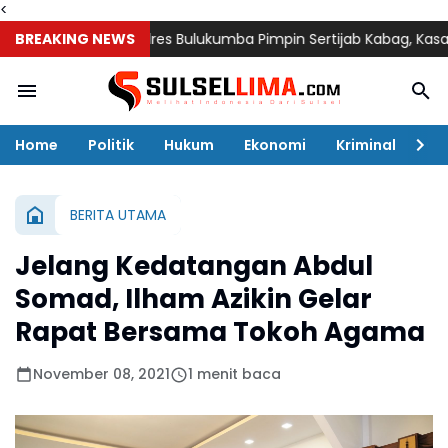
<
BREAKING NEWS
Kapolres Bulukumba Pimpin Sertijab Kabag, Kasat, Kapols
Home
Politik
Hukum
Ekonomi
Kriminal
Ol
BERITA UTAMA
Jelang Kedatangan Abdul
Somad, Ilham Azikin Gelar
Rapat Bersama Tokoh Agama
November 08, 2021
1 menit baca