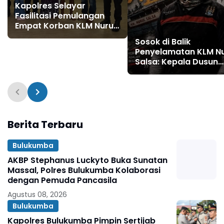
Kapolres Selayar
Fasilitasi Pemulangan
Empat Korban KLM Nurul
Salsa ke Pulau Jampea
Sosok di Balik
Penyelamatan KLM Nu
Salsa: Kepala Dusun
Tanamalala Mustaju
Dipuji Warga sebagai
"Superhero"
Kemanusiaan
Berita Terbaru
Bulukumba
AKBP Stephanus Luckyto Buka Sunatan
Massal, Polres Bulukumba Kolaborasi
dengan Pemuda Pancasila
Agustus 08, 2026
Bulukumba
Kapolres Bulukumba Pimpin Sertijab