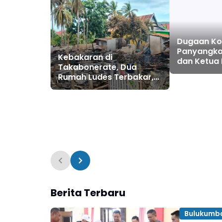
Dugaan Kor
Panyangka
Kebakaran di
dan Ketua
Takabonerate, Dua
Tandatang
Rumah Ludes Terbakar,
Fiktif
Kerugian Capai Ratusan
Juta Rupiah
Berita Terbaru
Bulukumb