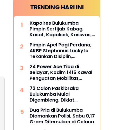
TRENDING HARI INI
Kapolres Bulukumba
Pimpin Sertijab Kabag,
Kasat, Kapolsek, Kasiwas,
dan Pelantikan Kasi Humas,
Pimpin Apel Pagi Perdana,
ini daftarnya
AKBP Stephanus Luckyto
Tekankan Disiplin,
Kebersihan, dan Kecintaan
24 Power Ace Tiba di
terhadap Organisasi
Selayar, Kodim 1415 Kawal
Penguatan Mobilitas
Koperasi Desa Merah Putih
72 Calon Paskibraka
Bulukumba Mulai
Digembleng, Diklat
Berlangsung 15 Hari
Dua Pria di Bulukumba
Diamankan Polisi, Sabu 0,17
Gram Ditemukan di Celana