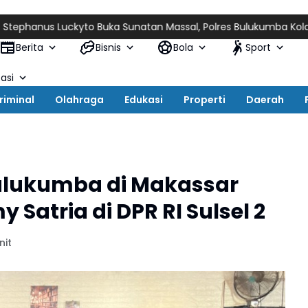
s Luckyto Buka Sunatan Massal, Polres Bulukumba Kolaborasi d
Berita
Bisnis
Bola
Sport
asi
riminal
Olahraga
Edukasi
Properti
Daerah
ulukumba di Makassar
Satria di DPR RI Sulsel 2
nit