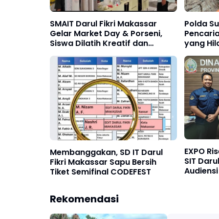
SMAIT Darul Fikri Makassar
Polda Su
Gelar Market Day & Porseni,
Pencari
Siswa Dilatih Kreatif dan
yang Hil
Sportif
Pangke
EXPO Ris
Membanggakan, SD IT Darul
SIT Daru
Fikri Makassar Sapu Bersih
Audiensi
Tiket Semifinal CODEFEST
Pendidik
Rekomendasi