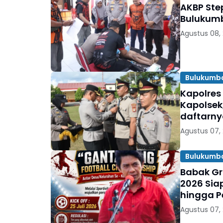
AKBP Ste
Bulukumb
Agustus 08,
Bulukumb
Kapolres
Kapolsek
daftarn
Agustus 07,
Bulukumb
Babak Gr
2026 Sia
hingga P
Agustus 07,