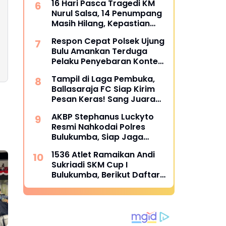
16 Hari Pasca Tragedi KM
Nurul Salsa, 14 Penumpang
Masih Hilang, Kepastian
Santunan Korban
Respon Cepat Polsek Ujung
dipertanyakan
Bulu Amankan Terduga
Pelaku Penyebaran Konten
Asusila di Medsos
Tampil di Laga Pembuka,
Ballasaraja FC Siap Kirim
Pesan Keras! Sang Juara
Bertahan Bidik Awal
AKBP Stephanus Luckyto
Sempurna di Piala
Resmi Nahkodai Polres
Kemerdekaan Bulukumpa
Bulukumba, Siap Jaga
2026
Kondusivitas Wilayah
1536 Atlet Ramaikan Andi
Sukriadi SKM Cup I
Bulukumba, Berikut Daftar
Juara 1 hingga 64