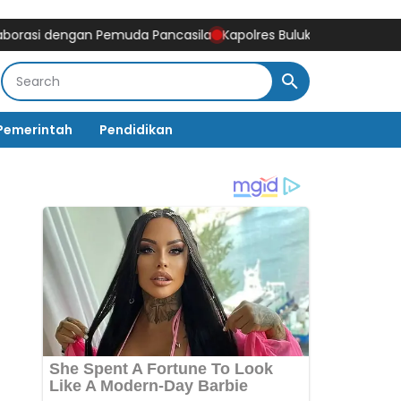
engan Pemuda Pancasila
Kapolres Bulukumba Pimpin Sertijab Kab
Pemerintah
Pendidikan