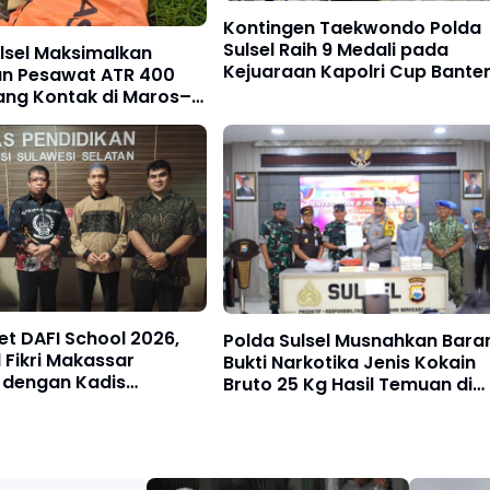
Kontingen Taekwondo Polda
Sulsel Raih 9 Medali pada
lsel Maksimalkan
Kejuaraan Kapolri Cup Bante
an Pesawat ATR 400
2026
ang Kontak di Maros–
p
et DAFI School 2026,
Polda Sulsel Musnahkan Bara
l Fikri Makassar
Bukti Narkotika Jenis Kokain
 dengan Kadis
Bruto 25 Kg Hasil Temuan di
an Sulsel
Kepulauan Selayar