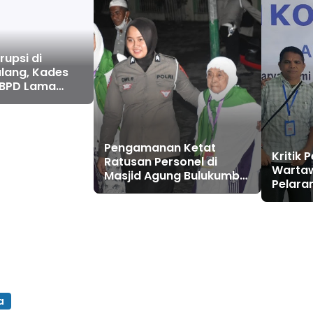
upsi di
lang, Kades
 BPD Lama
ani Dokumen
Pengamanan Ketat
Kritik 
Ratusan Personel di
Wartaw
Masjid Agung Bulukumba
Pelara
untuk Pemberangkatan
DPRD 
Jamaah Haji
Langga
a