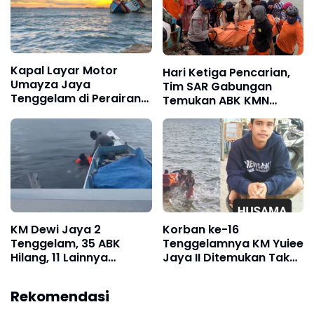
Kapal Layar Motor
Hari Ketiga Pencarian,
Umayza Jaya
Tim SAR Gabungan
Tenggelam di Perairan
Temukan ABK KMN
Selayar, Begini Nasib
Cahaya Madinah
Awak Kapal
KM Dewi Jaya 2
Korban ke-16
Tenggelam, 35 ABK
Tenggelamnya KM Yuiee
Hilang, 11 Lainnya
Jaya II Ditemukan Tak
Selamat 2 Meninggal
Bernyawa di Perairan
Dunia
Kayuadi Selayar
Rekomendasi