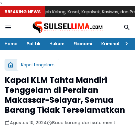
<
a Pimpin Sertijab Kabag, Kasat, Kapolsek, Kasiwas, dan Pelantika
BREAKING NEWS
Home
Politik
Hukum
Ekonomi
Kriminal
Ol
Kapal tengelam
Kapal KLM Tahta Mandiri
Tenggelam di Perairan
Makassar-Selayar, Semua
Barang Tidak Terselamatkan
Agustus 10, 2024
Baca kurang dari satu menit