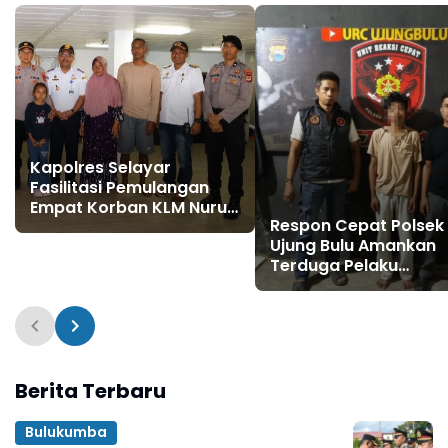
Kapolres Selayar
Fasilitasi Pemulangan
Empat Korban KLM Nurul
Respon Cepat Polsek
Salsa ke Pulau Jampea
Ujung Bulu Amankan
Terduga Pelaku
Penyebaran Konten
Asusila di Medsos
Berita Terbaru
Bulukumba