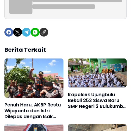
Berita Terkait
Kapolsek Ujungbulu
Bekali 253 Siswa Baru
Penuh Haru, AKBP Restu
SMP Negeri 2 Bulukumba
Wijayanto dan Istri
tentang Bahaya
Dilepas dengan Isak
Narkoba Saat MPLS
Tangis Personel Polres
Bulukumba