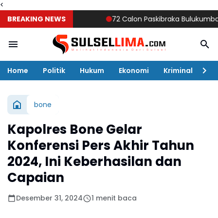
<
BREAKING NEWS
72 Calon Paskibraka Bulukumba Mulai D
Home
Politik
Hukum
Ekonomi
Kriminal
Ol
bone
Kapolres Bone Gelar
Konferensi Pers Akhir Tahun
2024, Ini Keberhasilan dan
Capaian
Desember 31, 2024
1 menit baca