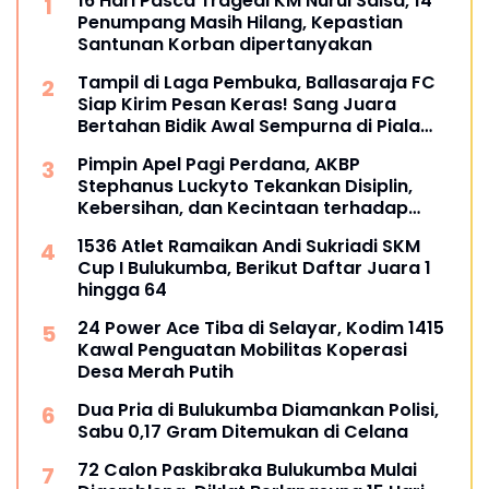
16 Hari Pasca Tragedi KM Nurul Salsa, 14
Penumpang Masih Hilang, Kepastian
Santunan Korban dipertanyakan
Tampil di Laga Pembuka, Ballasaraja FC
Siap Kirim Pesan Keras! Sang Juara
Bertahan Bidik Awal Sempurna di Piala
Kemerdekaan Bulukumpa 2026
Pimpin Apel Pagi Perdana, AKBP
Stephanus Luckyto Tekankan Disiplin,
Kebersihan, dan Kecintaan terhadap
Organisasi
1536 Atlet Ramaikan Andi Sukriadi SKM
Cup I Bulukumba, Berikut Daftar Juara 1
hingga 64
24 Power Ace Tiba di Selayar, Kodim 1415
Kawal Penguatan Mobilitas Koperasi
Desa Merah Putih
Dua Pria di Bulukumba Diamankan Polisi,
Sabu 0,17 Gram Ditemukan di Celana
72 Calon Paskibraka Bulukumba Mulai