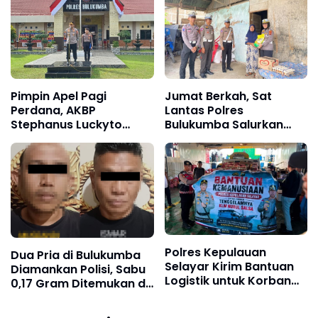
Pimpin Apel Pagi
Jumat Berkah, Sat
Perdana, AKBP
Lantas Polres
Stephanus Luckyto
Bulukumba Salurkan
Tekankan Disiplin,
Sembako kepada
Kebersihan, dan
Warga Kurang Mampu
Kecintaan terhadap
Organisasi
Polres Kepulauan
Dua Pria di Bulukumba
Selayar Kirim Bantuan
Diamankan Polisi, Sabu
Logistik untuk Korban
0,17 Gram Ditemukan di
KLM Nurul Salsa di Pulau
Celana
Jampea