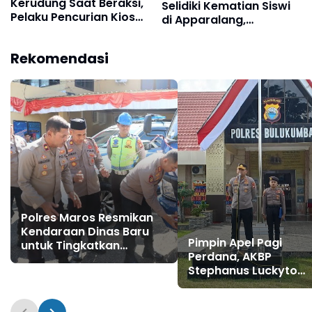
Kerudung Saat Beraksi,
Selidiki Kematian Siswi
Pelaku Pencurian Kios
di Apparalang,
Dibekuk Resmob Polres
Pengelola Wisata Akan
Bulukumba
Diperiksa
Rekomendasi
Polres Maros Resmikan
Kendaraan Dinas Baru
Pimpin Apel Pagi
untuk Tingkatkan
Perdana, AKBP
Pelayanan
Stephanus Luckyto
Tekankan Disiplin,
Kebersihan, dan