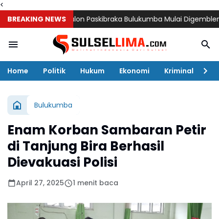
<
BREAKING NEWS
72 Calon Paskibraka Bulukumba Mulai Digembleng, Diklat
Home
Politik
Hukum
Ekonomi
Kriminal
Ol
Bulukumba
Enam Korban Sambaran Petir
di Tanjung Bira Berhasil
Dievakuasi Polisi
April 27, 2025
1 menit baca