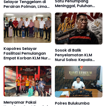
Satu Penumpang
Selayar Tenggelam di
Meninggal, Puluhan
Perairan Polman, Lima
Selamat, Operasi
ABK Selamat Setelah
Pencarian Korban Terus
Dua Jam Terapung di
Berlangsung
Laut
Kapolres Selayar
Sosok di Balik
Fasilitasi Pemulangan
Penyelamatan KLM
Empat Korban KLM Nurul
Nurul Salsa: Kepala
Salsa ke Pulau Jampea
Dusun Tanamalala
Mustaju Dipuji Warga
sebagai "Superhero"
Kemanusiaan
Menyamar Pakai
Polres Bulukumba