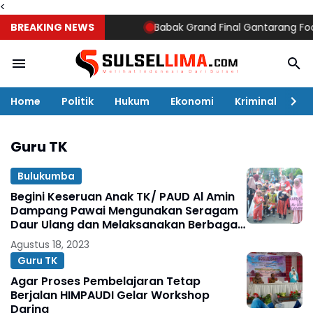
<
BREAKING NEWS
Babak Grand Final Gantarang Footbal
Home
Politik
Hukum
Ekonomi
Kriminal
Ol
Guru TK
Bulukumba
Begini Keseruan Anak TK/ PAUD Al Amin
Dampang Pawai Mengunakan Seragam
Daur Ulang dan Melaksanakan Berbagai
Lomba HUT RI
Agustus 18, 2023
Guru TK
Agar Proses Pembelajaran Tetap
Berjalan HIMPAUDI Gelar Workshop
Daring