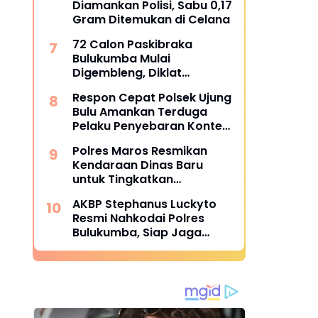
Diamankan Polisi, Sabu 0,17
Gram Ditemukan di Celana
72 Calon Paskibraka
Bulukumba Mulai
Digembleng, Diklat
Berlangsung 15 Hari
Respon Cepat Polsek Ujung
Bulu Amankan Terduga
Pelaku Penyebaran Konten
Asusila di Medsos
Polres Maros Resmikan
Kendaraan Dinas Baru
untuk Tingkatkan
Pelayanan
AKBP Stephanus Luckyto
Resmi Nahkodai Polres
Bulukumba, Siap Jaga
Kondusivitas Wilayah