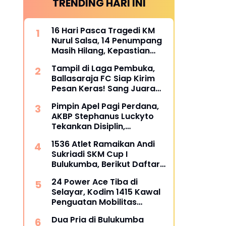
TRENDING HARI INI
16 Hari Pasca Tragedi KM
Nurul Salsa, 14 Penumpang
Masih Hilang, Kepastian
Santunan Korban
Tampil di Laga Pembuka,
dipertanyakan
Ballasaraja FC Siap Kirim
Pesan Keras! Sang Juara
Bertahan Bidik Awal
Pimpin Apel Pagi Perdana,
Sempurna di Piala
AKBP Stephanus Luckyto
Kemerdekaan Bulukumpa
Tekankan Disiplin,
2026
Kebersihan, dan Kecintaan
1536 Atlet Ramaikan Andi
terhadap Organisasi
Sukriadi SKM Cup I
Bulukumba, Berikut Daftar
Juara 1 hingga 64
24 Power Ace Tiba di
Selayar, Kodim 1415 Kawal
Penguatan Mobilitas
Koperasi Desa Merah Putih
Dua Pria di Bulukumba