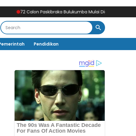
72 Calon Paskibraka Bulukumba Mulai Digembleng, Diklat Berla
Pemerintah
Pendidikan