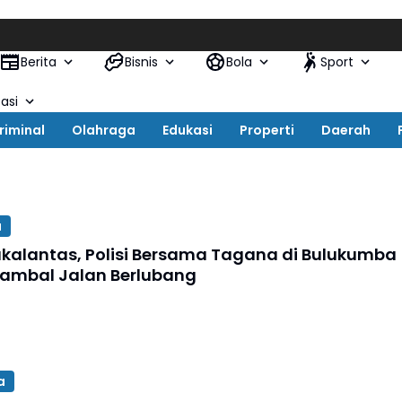
Berita
Bisnis
Bola
Sport
asi
riminal
Olahraga
Edukasi
Properti
Daerah
a
kalantas, Polisi Bersama Tagana di Bulukumba
 Tambal Jalan Berlubang
a