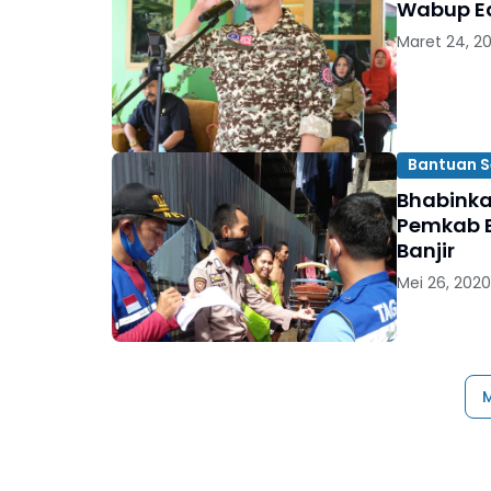
Wabup Ed
Maret 24, 2
Bantuan 
Bhabinka
Pemkab 
Banjir
Mei 26, 2020
M