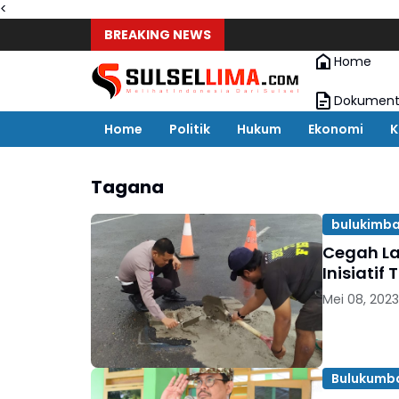
<
BREAKING NEWS
Home
Dokument
Home
Politik
Hukum
Ekonomi
K
Tagana
bulukimb
Cegah La
Inisiatif
Mei 08, 2023
Bulukumb