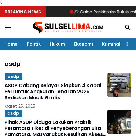
<
BREAKING NEWS
72 Calon Paskibraka Bulukumba Mu
Home
Politik
Hukum
Ekonomi
Kriminal
Ol
asdp
asdp
ASDP Cabang Selayar Siapkan 4 Kapal
Feri untuk Angkutan Lebaran 2025,
Sediakan Mudik Gratis
Maret 25, 2025
asdp
Pihak ASDP Diduga Lakukan Praktik
Perantara Tiket di Penyeberangan Bira-
Pamatata, Masyarakat Kesulitan Akses