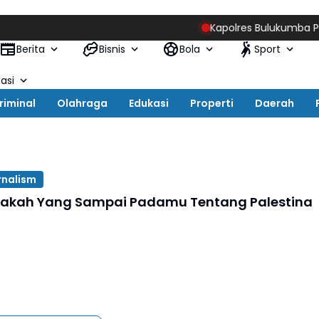
Kapolres Bulukumba Pimpin Se
Berita
Bisnis
Bola
Sport
asi
riminal
Olahraga
Edukasi
Properti
Daerah
rnalism
akah Yang Sampai Padamu Tentang Palestina