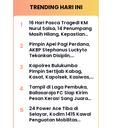
TRENDING HARI INI
16 Hari Pasca Tragedi KM
Nurul Salsa, 14 Penumpang
Masih Hilang, Kepastian
Santunan Korban
Pimpin Apel Pagi Perdana,
dipertanyakan
AKBP Stephanus Luckyto
Tekankan Disiplin,
Kebersihan, dan Kecintaan
Kapolres Bulukumba
terhadap Organisasi
Pimpin Sertijab Kabag,
Kasat, Kapolsek, Kasiwas,
dan Pelantikan Kasi Humas,
Tampil di Laga Pembuka,
ini daftarnya
Ballasaraja FC Siap Kirim
Pesan Keras! Sang Juara
Bertahan Bidik Awal
24 Power Ace Tiba di
Sempurna di Piala
Selayar, Kodim 1415 Kawal
Kemerdekaan Bulukumpa
Penguatan Mobilitas
2026
Koperasi Desa Merah Putih