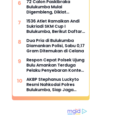
72 Calon Paskibraka
Bulukumba Mulai
Digembleng, Diklat
Berlangsung 15 Hari
1536 Atlet Ramaikan Andi
Sukriadi SKM Cup I
Bulukumba, Berikut Daftar
Juara 1 hingga 64
Dua Pria di Bulukumba
Diamankan Polisi, Sabu 0,17
Gram Ditemukan di Celana
Respon Cepat Polsek Ujung
Bulu Amankan Terduga
Pelaku Penyebaran Konten
Asusila di Medsos
AKBP Stephanus Luckyto
Resmi Nahkodai Polres
Bulukumba, Siap Jaga
Kondusivitas Wilayah