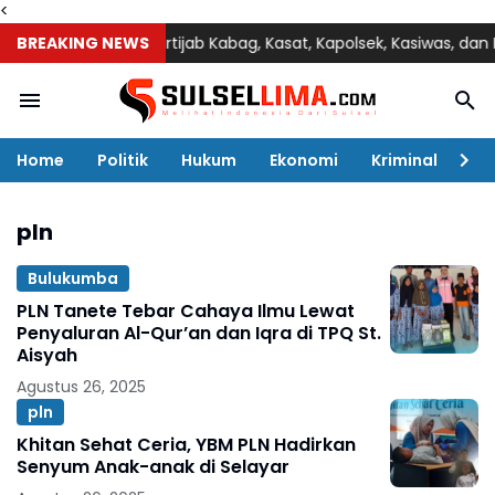
<
umba Pimpin Sertijab Kabag, Kasat, Kapolsek, Kasiwas, dan Pelant
BREAKING NEWS
Home
Politik
Hukum
Ekonomi
Kriminal
Ol
pln
Bulukumba
PLN Tanete Tebar Cahaya Ilmu Lewat
Penyaluran Al-Qur’an dan Iqra di TPQ St.
Aisyah
Agustus 26, 2025
pln
Khitan Sehat Ceria, YBM PLN Hadirkan
Senyum Anak-anak di Selayar