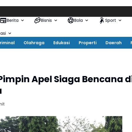
Berita
Bisnis
Bola
Sport
asi
riminal
Olahraga
Edukasi
Properti
Daerah
impin Apel Siaga Bencana d
a
nit