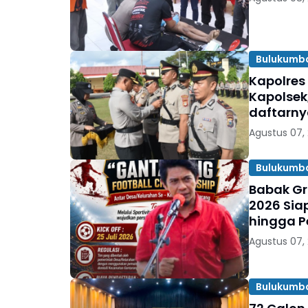
Bulukumb
Kapolres
Kapolsek
daftarn
Agustus 07,
Bulukumb
Babak Gr
2026 Sia
hingga P
Agustus 07,
Bulukumb