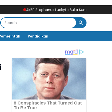
AKBP Stephanus Luckyto Buka Sunatan Massal, Polres Bul
Pemerintah
Pendidikan
i