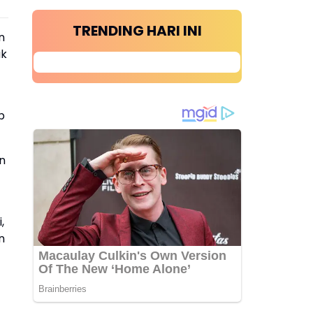
TRENDING HARI INI
n
ak
p
n
,
n