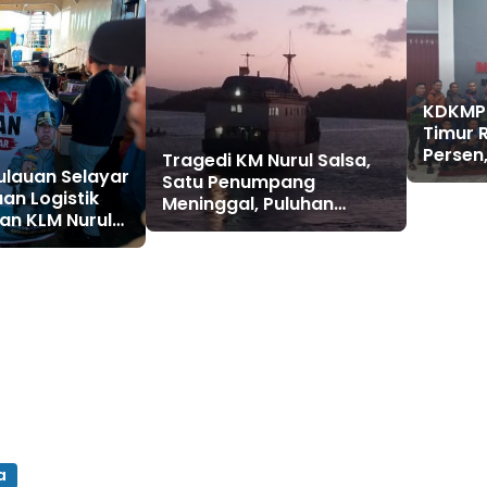
KDKMP
Timur 
Persen
Tragedi KM Nurul Salsa,
ulauan Selayar
Kesebe
Satu Penumpang
an Logistik
FC Gela
Meninggal, Puluhan
an KLM Nurul
Selamat, Operasi
ulau Jampea
Pencarian Korban Terus
Berlangsung
a