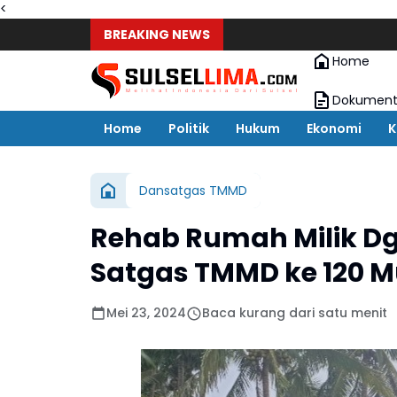
<
BREAKING NEWS
Home
Dokument
Home
Politik
Hukum
Ekonomi
K
Dansatgas TMMD
Rehab Rumah Milik D
Satgas TMMD ke 120 M
Mei 23, 2024
Baca kurang dari satu menit