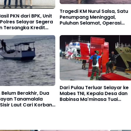
Tragedi KM Nurul Salsa, Satu
asil PKN dari BPK, Unit
Penumpang Meninggal,
 Polres Selayar Segera
Puluhan Selamat, Operasi
n Tersangka Kredit
Pencarian Korban Terus
 BRI
Berlangsung
Dari Pulau Terluar Selayar ke
Belum Berakhir, Dua
Mabes TNI, Kepala Desa dan
elayan Tanamalala
Babinsa Ma'minasa Tuai
Sisir Laut Cari Korban
Apresiasi atas Perjuangan
l Salsa
Bangun Koperasi Merah Putih