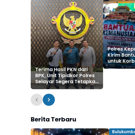
Polres Kep
Kirim Bantu
untuk Korb
Salsa di P
Terima Hasil PKN dari
BPK, Unit Tipidkor Polres
Selayar Segera Tetapkan
Tersangka Kredit
Tempilan BRI
Berita Terbaru
Bulukumb