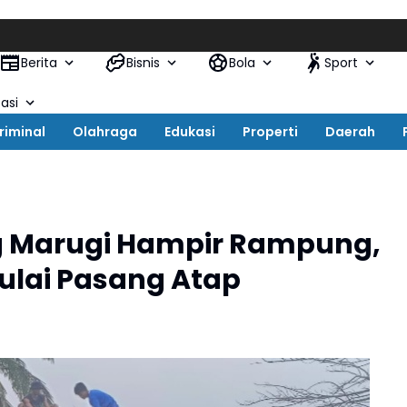
Berita
Bisnis
Bola
Sport
asi
riminal
Olahraga
Edukasi
Properti
Daerah
g Marugi Hampir Rampung,
ulai Pasang Atap