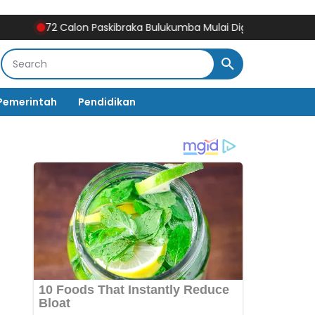
72 Calon Paskibraka Bulukumba Mulai Digembleng, Diklat Berlangs
Pemerintah
Pendidikan