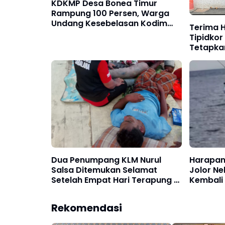
KDKMP Desa Bonea Timur
Rampung 100 Persen, Warga
Undang Kesebelasan Kodim
Terima H
1415 FC Gelar Fun Football
Tipidkor
Tetapka
Tempilan
Dua Penumpang KLM Nurul
Harapan 
Salsa Ditemukan Selamat
Jolor N
Setelah Empat Hari Terapung di
Kembali 
Laut, Tiga Korban Lain Diduga
KLM Nuru
Meninggal Dunia
Rekomendasi