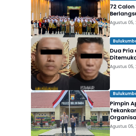
72 Calon
Berlangs
Agustus 05,
Bulukumb
Dua Pria
Ditemuka
Agustus 05,
Bulukumb
Pimpin A
Tekankan
Organisa
Agustus 05,