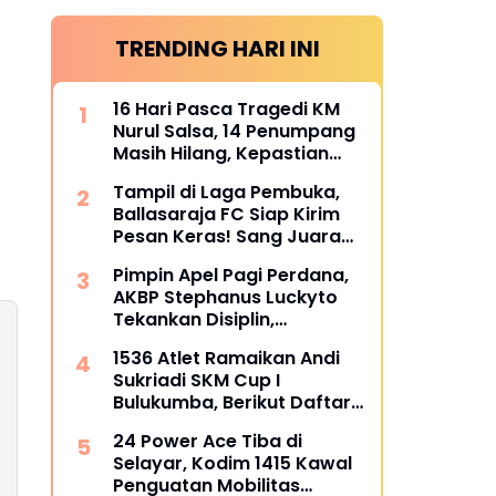
TRENDING HARI INI
16 Hari Pasca Tragedi KM
Nurul Salsa, 14 Penumpang
Masih Hilang, Kepastian
Santunan Korban
Tampil di Laga Pembuka,
dipertanyakan
Ballasaraja FC Siap Kirim
Pesan Keras! Sang Juara
Bertahan Bidik Awal
Pimpin Apel Pagi Perdana,
Sempurna di Piala
AKBP Stephanus Luckyto
Kemerdekaan Bulukumpa
Tekankan Disiplin,
2026
Kebersihan, dan Kecintaan
1536 Atlet Ramaikan Andi
terhadap Organisasi
Sukriadi SKM Cup I
Bulukumba, Berikut Daftar
Juara 1 hingga 64
24 Power Ace Tiba di
Selayar, Kodim 1415 Kawal
Penguatan Mobilitas