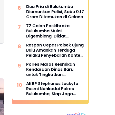
Koperasi Desa Merah Putih
Dua Pria di Bulukumba
Diamankan Polisi, Sabu 0,17
Gram Ditemukan di Celana
72 Calon Paskibraka
Bulukumba Mulai
Digembleng, Diklat
Berlangsung 15 Hari
Respon Cepat Polsek Ujung
Bulu Amankan Terduga
Pelaku Penyebaran Konten
Asusila di Medsos
Polres Maros Resmikan
Kendaraan Dinas Baru
untuk Tingkatkan
Pelayanan
AKBP Stephanus Luckyto
Resmi Nahkodai Polres
Bulukumba, Siap Jaga
Kondusivitas Wilayah