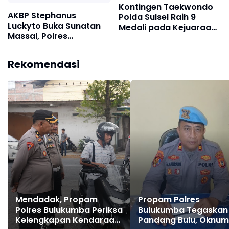
Kontingen Taekwondo
AKBP Stephanus
Polda Sulsel Raih 9
Luckyto Buka Sunatan
Medali pada Kejuaraan
Massal, Polres
Kapolri Cup Banten
Bulukumba Kolaborasi
2026
dengan Pemuda
Rekomendasi
Pancasila
Mendadak, Propam
Propam Polres
Polres Bulukumba Periksa
Bulukumba Tegaskan
Kelengkapan Kendaraan
Pandang Bulu, Oknum