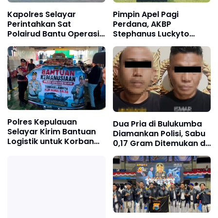
Kapolres Selayar
Pimpin Apel Pagi
Perintahkan Sat
Perdana, AKBP
Polairud Bantu Operasi
Stephanus Luckyto
SAR KM Nurul Salsa,
Tekankan Disiplin,
Koordinasi dengan TNI
Kebersihan, dan
AL dan Basarnas
Kecintaan terhadap
Organisasi
Polres Kepulauan
Dua Pria di Bulukumba
Selayar Kirim Bantuan
Diamankan Polisi, Sabu
Logistik untuk Korban
0,17 Gram Ditemukan di
KLM Nurul Salsa di Pulau
Celana
Jampea