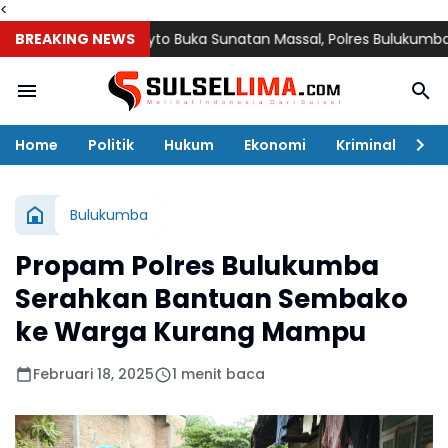
<
tephanus Luckyto Buka Sunatan Massal, Polres Bulukumba Kolab
BREAKING NEWS
Home
Politik
Hukum
Ekonomi
Kriminal
Ol
Bulukumba
Propam Polres Bulukumba
Serahkan Bantuan Sembako
ke Warga Kurang Mampu
Februari 18, 2025
1 menit baca