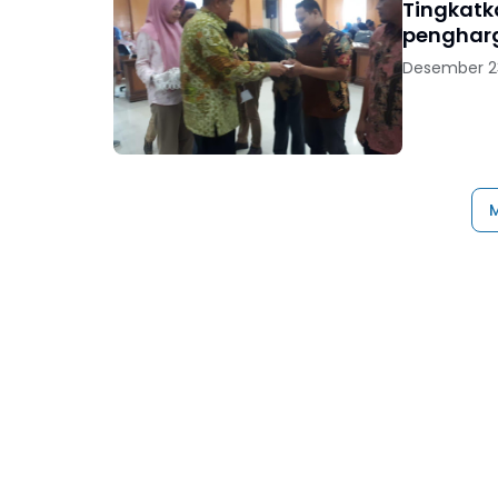
Tingkatk
pengharg
Desember 23
M