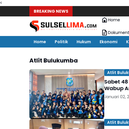
<
BREAKING NEWS
Home
Dokument
Home
Politik
Hukum
Ekonomi
K
Atlit Bulukumba
Atlit Bul
Sabet 48
Wabup A
Januari 02, 
Atlit Bul