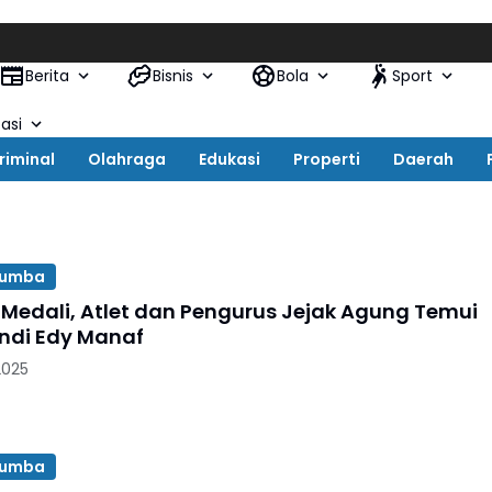
Berita
Bisnis
Bola
Sport
asi
riminal
Olahraga
Edukasi
Properti
Daerah
ukumba
 Medali, Atlet dan Pengurus Jejak Agung Temui
ndi Edy Manaf
2025
ukumba