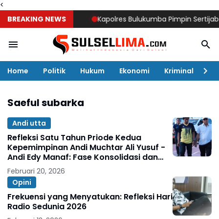
<
BREAKING NEWS
Kapolres Bulukumba Pimpin Sertijab Kaba
Home
Politik
Hukum
Ekonomi
Kriminal
Ol
Saeful subarka
Andi utta
Refleksi Satu Tahun Priode Kedua
Kepemimpinan Andi Muchtar Ali Yusuf -
Andi Edy Manaf: Fase Konsolidasi dan
Penguatan Fondasi Pembangunan
Februari 20, 2026
Bulukumba 2025-2030
Opini
Frekuensi yang Menyatukan: Refleksi Hari
Radio Sedunia 2026