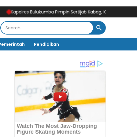
olres Bulukumba Pimpin Sertijab Kabag, Kasat, Kapolsek, Kasiwas
Pemerintah
Pendidikan