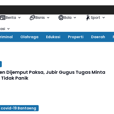
Kap
Berita
Bisnis
Bola
Sport
asi
riminal
Olahraga
Edukasi
Properti
Daerah
ien Dijemput Paksa, Jubir Gugus Tugas Minta
 Tidak Panik
 covid-19 Bantaeng