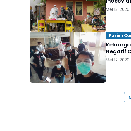
Inocovid
Mei 13, 2020
Pasien Co
Keluarga
Negatif 
Mei 12, 2020
M