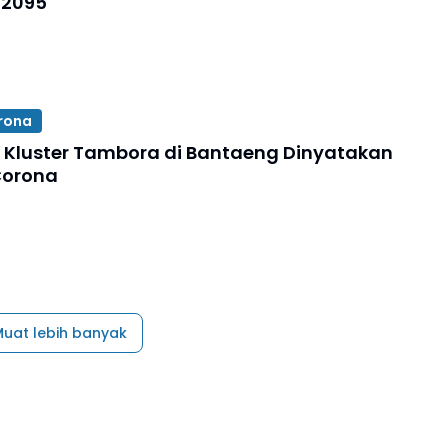
12095
rona
 Kluster Tambora di Bantaeng Dinyatakan
Corona
uat lebih banyak