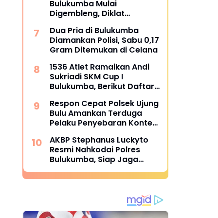
Bulukumba Mulai
Kemerdekaan Bulukumpa
Digembleng, Diklat
2026
Berlangsung 15 Hari
Dua Pria di Bulukumba
Diamankan Polisi, Sabu 0,17
Gram Ditemukan di Celana
1536 Atlet Ramaikan Andi
Sukriadi SKM Cup I
Bulukumba, Berikut Daftar
Juara 1 hingga 64
Respon Cepat Polsek Ujung
Bulu Amankan Terduga
Pelaku Penyebaran Konten
Asusila di Medsos
AKBP Stephanus Luckyto
Resmi Nahkodai Polres
Bulukumba, Siap Jaga
Kondusivitas Wilayah