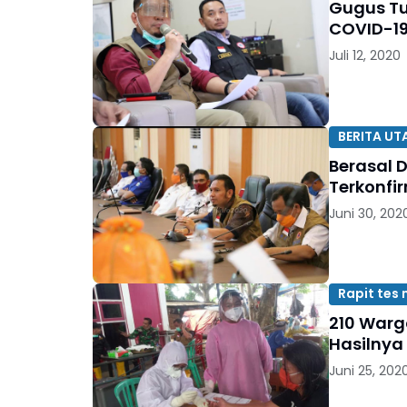
Gugus Tug
COVID-19
Juli 12, 2020
BERITA U
Berasal 
Terkonfir
Juni 30, 202
Rapit tes
210 Warg
Hasilnya
Juni 25, 202