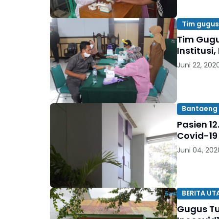
Tim gugus
Tim Gugu
Institusi
Juni 22, 202
Bantaeng
Pasien 1
Covid-19
Juni 04, 202
BERITA U
Gugus Tu