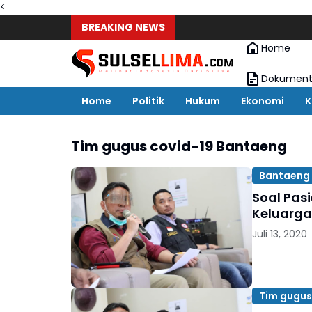
<
BREAKING NEWS
Home
Dokument
Home
Politik
Hukum
Ekonomi
K
Tim gugus covid-19 Bantaeng
Bantaeng
Soal Pas
Keluarga
Juli 13, 2020
Tim gugus