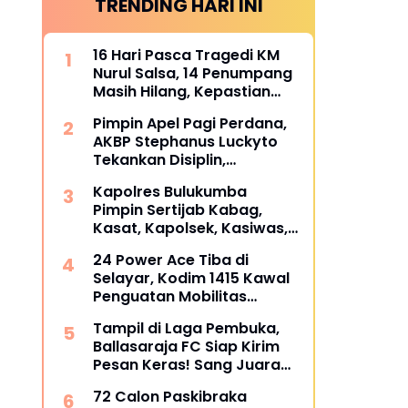
TRENDING HARI INI
16 Hari Pasca Tragedi KM
Nurul Salsa, 14 Penumpang
Masih Hilang, Kepastian
Santunan Korban
Pimpin Apel Pagi Perdana,
dipertanyakan
AKBP Stephanus Luckyto
Tekankan Disiplin,
Kebersihan, dan Kecintaan
Kapolres Bulukumba
terhadap Organisasi
Pimpin Sertijab Kabag,
Kasat, Kapolsek, Kasiwas,
dan Pelantikan Kasi Humas,
24 Power Ace Tiba di
ini daftarnya
Selayar, Kodim 1415 Kawal
Penguatan Mobilitas
Koperasi Desa Merah Putih
Tampil di Laga Pembuka,
Ballasaraja FC Siap Kirim
Pesan Keras! Sang Juara
Bertahan Bidik Awal
72 Calon Paskibraka
Sempurna di Piala