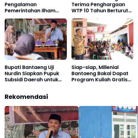
Pengalaman
Terima Penghargaan
Pemerintahan Ilham
WTP 10 Tahun Berturut-
Azikin Tergambar di
turut
Debat Pertama
Bupati Bantaeng Uji
Siap-siap, Millenial
Nurdin Siapkan Pupuk
Bantaeng Bakal Dapat
Subsidi Daerah untuk
Program Kuliah Gratis
Swasembada Pangan
Jika Ilham-Kanita
Terpilih
Rekomendasi