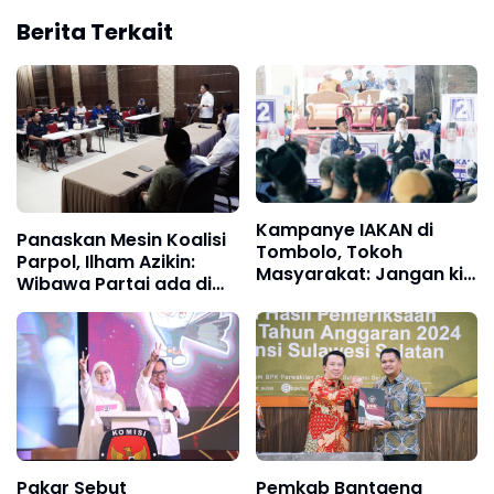
Berita Terkait
Kampanye IAKAN di
Panaskan Mesin Koalisi
Tombolo, Tokoh
Parpol, Ilham Azikin:
Masyarakat: Jangan ki
Wibawa Partai ada di
Ragu, Pak Ilham Sudah
Pertarungan ini
Berpengalaman
Pakar Sebut
Pemkab Bantaeng