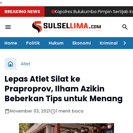
<
BREAKING NEWS
Kapolres Bulukumba Pimpin Sertijab Kabag, Ka
Home
Politik
Hukum
Ekonomi
Kriminal
Ol
Atlet
Lepas Atlet Silat ke
Praproprov, Ilham Azikin
Beberkan Tips untuk Menang
November 03, 2021
1 menit baca