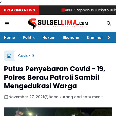
<
BREAKING NEWS
AKBP Stephanus Luckyto Buka Sunat
Home
Politik
Hukum
Ekonomi
Kriminal
Ol
Covid-19
Putus Penyebaran Covid - 19,
Polres Berau Patroli Sambil
Mengedukasi Warga
November 27, 2021
Baca kurang dari satu menit