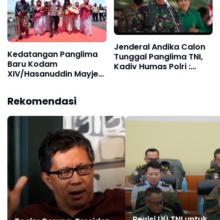
Jenderal Andika Calon
Kedatangan Panglima
Tunggal Panglima TNI,
Baru Kodam
Kadiv Humas Polri :
XIV/Hasanuddin Mayjen
Pilihan Presiden Terbaik
Totok Imam Disambut
Dengan Adat Bugis-
Rekomendasi
Makassar
Revisi UU TNI untuk