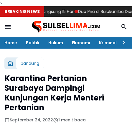
<
g, Diklat Berlangsung 15 Hari
BREAKING NEWS
Dua Pria di Bulukumba Diamankan
Home
Politik
Hukum
Ekonomi
Kriminal
Ol
bandung
Karantina Pertanian
Surabaya Dampingi
Kunjungan Kerja Menteri
Pertanian
September 24, 2022
1 menit baca