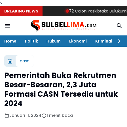
<
BREAKING NEWS
72 Calon Paskibraka Bulukumba Mula
Home
Politik
Hukum
Ekonomi
Kriminal
Ol
casn
Pemerintah Buka Rekrutmen
Besar-Besaran, 2,3 Juta
Formasi CASN Tersedia untuk
2024
Januari 11, 2024
1 menit baca