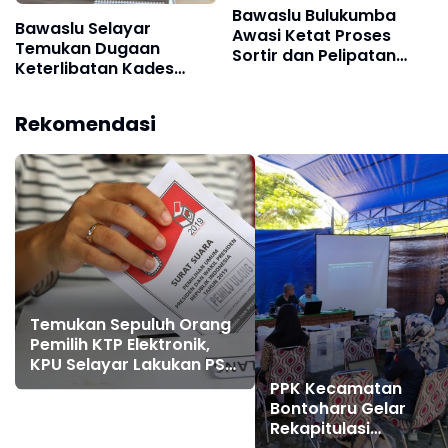
Bawaslu Bulukumba
Bawaslu Selayar
Awasi Ketat Proses
Temukan Dugaan
Sortir dan Pelipatan
Keterlibatan Kades
Surat Suara
Hingga ASN Pada
Deklarasi dan Jalan
Rekomendasi
Santai Cakada
Temukan Sepuluh Orang
Pemilih KTP Elektronik,
KPU Selayar Lakukan PSU
di Tiga TPS
PPK Kecamatan
Bontoharu Gelar
Rekapitulasi