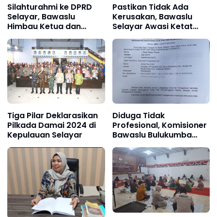
Silahturahmi ke DPRD
Pastikan Tidak Ada
Selayar, Bawaslu
Kerusakan, Bawaslu
Himbau Ketua dan
Selayar Awasi Ketat
Anggota DPRD
Pencetakan Surat Suara
Mematuhi Aturan Ini
Pilkada 2024
Tiga Pilar Deklarasikan
Diduga Tidak
Pilkada Damai 2024 di
Profesional, Komisioner
Kepulauan Selayar
Bawaslu Bulukumba
Dilaporkan ke DKPP