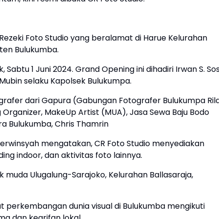
Rezeki Foto Studio yang beralamat di Harue Kelurahan
ten Bulukumba.
 Sabtu 1 Juni 2024. Grand Opening ini dihadiri Irwan S. So
Mubin selaku Kapolsek Bulukumpa.
tografer dari Gapura (Gabungan Fotografer Bulukumpa Rila
g Organizer, MakeUp Artist (MUA), Jasa Sewa Baju Bodo
ra Bulukumba, Chris Thamrin
Herwinsyah mengatakan, CR Foto Studio menyediakan
ding indoor, dan aktivitas foto lainnya.
nak muda Ulugalung-Sarajoko, Kelurahan Ballasaraja,
ihat perkembangan dunia visual di Bulukumba mengikuti
 dan kearifan lokal.