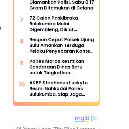
Diamankan Polisi, Sabu 0,17
Gram Ditemukan di Celana
72 Calon Paskibraka
Bulukumba Mulai
n
Digembleng, Diklat
Berlangsung 15 Hari
Respon Cepat Polsek Ujung
Bulu Amankan Terduga
Pelaku Penyebaran Konten
Asusila di Medsos
Polres Maros Resmikan
Kendaraan Dinas Baru
untuk Tingkatkan
Pelayanan
AKBP Stephanus Luckyto
Resmi Nahkodai Polres
Bulukumba, Siap Jaga
Kondusivitas Wilayah