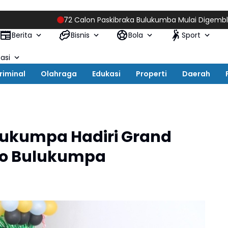
72 Calon Paskibraka Bulukumba Mulai Digembleng, Dikla
Berita
Bisnis
Bola
Sport
asi
riminal
Olahraga
Edukasi
Properti
Daerah
lukumpa Hadiri Grand
dio Bulukumpa