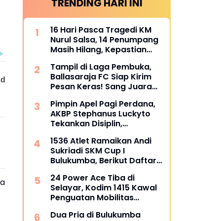
TRENDING HARI INI
16 Hari Pasca Tragedi KM
Nurul Salsa, 14 Penumpang
Masih Hilang, Kepastian
Santunan Korban
Tampil di Laga Pembuka,
dipertanyakan
Ballasaraja FC Siap Kirim
Pesan Keras! Sang Juara
Bertahan Bidik Awal
Pimpin Apel Pagi Perdana,
Sempurna di Piala
AKBP Stephanus Luckyto
Kemerdekaan Bulukumpa
Tekankan Disiplin,
2026
Kebersihan, dan Kecintaan
1536 Atlet Ramaikan Andi
terhadap Organisasi
Sukriadi SKM Cup I
Bulukumba, Berikut Daftar
Juara 1 hingga 64
24 Power Ace Tiba di
ta
Selayar, Kodim 1415 Kawal
Penguatan Mobilitas
Koperasi Desa Merah Putih
Dua Pria di Bulukumba