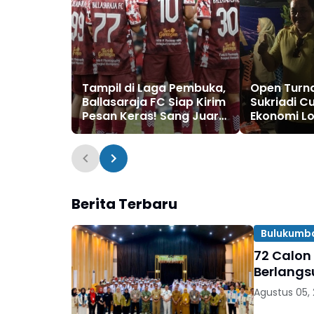
Tampil di Laga Pembuka,
Open Turn
Ballasaraja FC Siap Kirim
Sukriadi C
Pesan Keras! Sang Juara
Ekonomi Lo
Bertahan Bidik Awal
UMKM Rau
Sempurna di Piala
Hingga Rp1
Kemerdekaan
Bulukumpa 2026
Berita Terbaru
Bulukumb
72 Calon
Berlangs
Agustus 05,