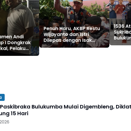
1536 A
Penuh Haru, AKBP Restu
Sukriad
Wijayanto dan Istri
amen Andi
Buluku
Dilepas dengan Isak
up I Dongkrak
Daftar
Tangis Personel Polres
kal, Pelaku
Bulukumba
p Omzet
0 Juta
a
 Paskibraka Bulukumba Mulai Digembleng, Dikla
ung 15 Hari
 2026