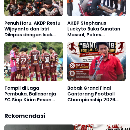
Penuh Haru, AKBP Restu
AKBP Stephanus
Wijayanto dan Istri
Luckyto Buka Sunatan
Dilepas dengan Isak
Massal, Polres
Tangis Personel Polres
Bulukumba Kolaborasi
Bulukumba
dengan Pemuda
Pancasila
Tampil di Laga
Babak Grand Final
Pembuka, Ballasaraja
Gantarang Football
FC Siap Kirim Pesan
Championship 2026
Keras! Sang Juara
Siap Digelar, Panitia
Bertahan Bidik Awal
Sediakan Trofi, Uang
Rekomendasi
Sempurna di Piala
Pembinaan hingga
Kemerdekaan
Penghargaan Individu
Bulukumpa 2026