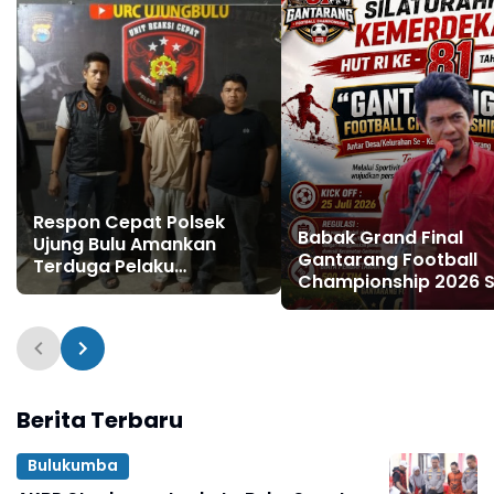
Respon Cepat Polsek
Babak Grand Final
Ujung Bulu Amankan
Gantarang Football
Terduga Pelaku
Championship 2026 S
Penyebaran Konten
Digelar, Panitia Sedi
Asusila di Medsos
Trofi, Uang Pembina
hingga Penghargaan
Individu
Berita Terbaru
Bulukumba