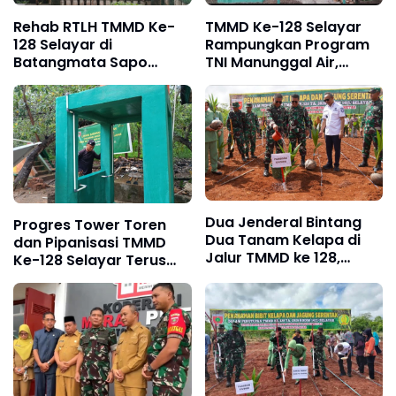
Rehab RTLH TMMD Ke-
TMMD Ke-128 Selayar
128 Selayar di
Rampungkan Program
Batangmata Sapo
TNI Manunggal Air,
Masuki Tahap
Warga Segera Nikmati
Penyelesaian
Pasokan Air Bersih
Stabil
Dua Jenderal Bintang
Progres Tower Toren
Dua Tanam Kelapa di
dan Pipanisasi TMMD
Jalur TMMD ke 128,
Ke-128 Selayar Terus
Batangmata Sapo
Dikebut, 3 Titik
Selayar Ukir Sejarah
Rampung 100 Persen
Baru