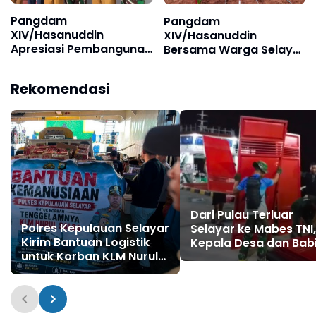
Pangdam
Pangdam
XIV/Hasanuddin
XIV/Hasanuddin
Apresiasi Pembangunan
Bersama Warga Selayar
KDKMP Pertama di
Tanam Kelapa dan
Selayar
Jagung, Perkuat
Rekomendasi
Ketahanan Pangan
Dari Pulau Terluar
Polres Kepulauan Selayar
Selayar ke Mabes TNI,
Kirim Bantuan Logistik
Kepala Desa dan Bab
untuk Korban KLM Nurul
Ma'minasa Tuai Apres
Salsa di Pulau Jampea
atas Perjuangan Ban
Koperasi Merah Putih