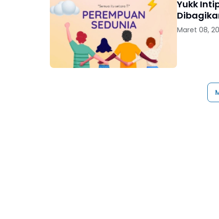
Yukk Int
Dibagika
Maret 08, 2
M