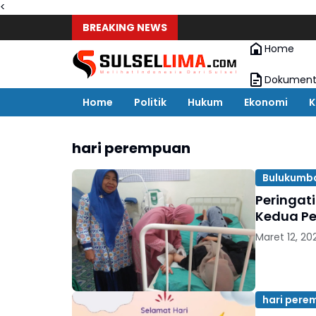
<
BREAKING NEWS
Home
Dokument
Home
Politik
Hukum
Ekonomi
K
hari perempuan
Bulukumb
Peringat
Kedua Pe
Maret 12, 20
hari pere