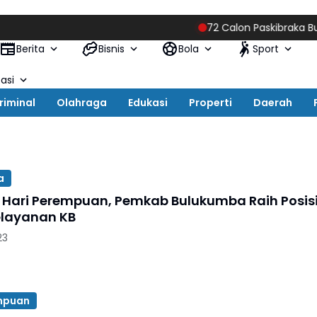
72 Calon Paskibraka Bulukumb
Berita
Bisnis
Bola
Sport
asi
riminal
Olahraga
Edukasi
Properti
Daerah
a
i Hari Perempuan, Pemkab Bulukumba Raih Posis
layanan KB
23
mpuan