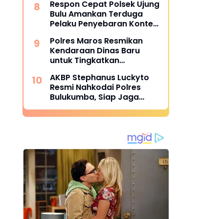
Respon Cepat Polsek Ujung
Bulu Amankan Terduga
Pelaku Penyebaran Konten
Asusila di Medsos
Polres Maros Resmikan
Kendaraan Dinas Baru
untuk Tingkatkan
Pelayanan
AKBP Stephanus Luckyto
Resmi Nahkodai Polres
Bulukumba, Siap Jaga
Kondusivitas Wilayah