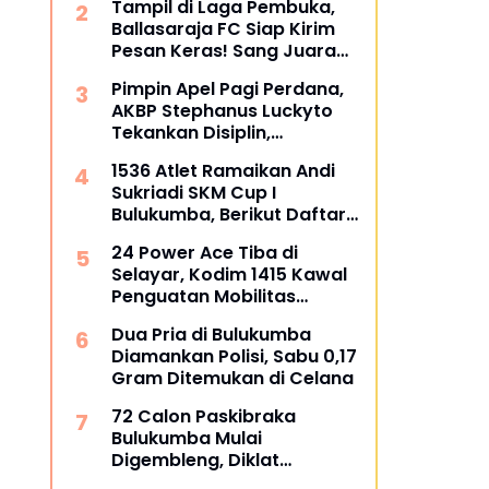
Tampil di Laga Pembuka,
dipertanyakan
Ballasaraja FC Siap Kirim
Pesan Keras! Sang Juara
Bertahan Bidik Awal
Pimpin Apel Pagi Perdana,
Sempurna di Piala
AKBP Stephanus Luckyto
Kemerdekaan Bulukumpa
Tekankan Disiplin,
2026
Kebersihan, dan Kecintaan
1536 Atlet Ramaikan Andi
terhadap Organisasi
Sukriadi SKM Cup I
Bulukumba, Berikut Daftar
Juara 1 hingga 64
24 Power Ace Tiba di
Selayar, Kodim 1415 Kawal
Penguatan Mobilitas
Koperasi Desa Merah Putih
Dua Pria di Bulukumba
Diamankan Polisi, Sabu 0,17
Gram Ditemukan di Celana
72 Calon Paskibraka
Bulukumba Mulai
Digembleng, Diklat
Berlangsung 15 Hari