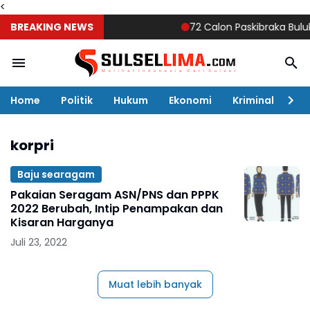
<
BREAKING NEWS
72 Calon Paskibraka Bulukumb
Home
Politik
Hukum
Ekonomi
Kriminal
Ol
korpri
Baju searagam
Pakaian Seragam ASN/PNS dan PPPK
2022 Berubah, Intip Penampakan dan
Kisaran Harganya
Juli 23, 2022
Muat lebih banyak