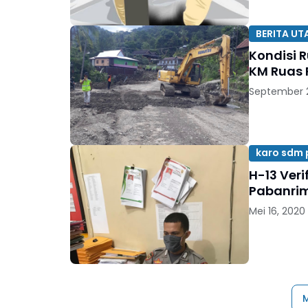
BERITA U
Kondisi R
KM Ruas 
September 2
karo sdm 
H-13 Veri
Pabanrim
Mei 16, 2020
M