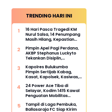
TRENDING HARI INI
16 Hari Pasca Tragedi KM
Nurul Salsa, 14 Penumpang
Masih Hilang, Kepastian
Santunan Korban
Pimpin Apel Pagi Perdana,
dipertanyakan
AKBP Stephanus Luckyto
Tekankan Disiplin,
Kebersihan, dan Kecintaan
Kapolres Bulukumba
terhadap Organisasi
Pimpin Sertijab Kabag,
Kasat, Kapolsek, Kasiwas,
dan Pelantikan Kasi Humas,
24 Power Ace Tiba di
ini daftarnya
Selayar, Kodim 1415 Kawal
Penguatan Mobilitas
Koperasi Desa Merah Putih
Tampil di Laga Pembuka,
Ballasaraja FC Siap Kirim