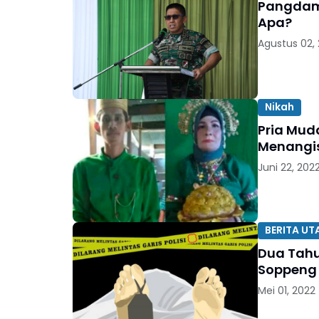
Pangdam
Apa?
Agustus 02,
Nikah
Pria Mud
Menangis 
Juni 22, 202
BERITA U
Dua Tahu
Soppeng
Mei 01, 2022