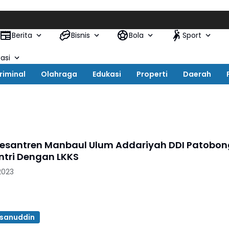
Kap
Berita
Bisnis
Bola
Sport
asi
riminal
Olahraga
Edukasi
Properti
Daerah
esantren Manbaul Ulum Addariyah DDI Patobon
antri Dengan LKKS
 2023
sanuddin