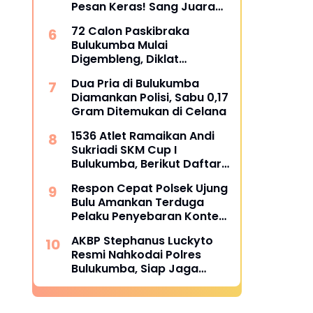
Pesan Keras! Sang Juara
Bertahan Bidik Awal
72 Calon Paskibraka
Sempurna di Piala
Bulukumba Mulai
Kemerdekaan Bulukumpa
Digembleng, Diklat
2026
Berlangsung 15 Hari
Dua Pria di Bulukumba
Diamankan Polisi, Sabu 0,17
Gram Ditemukan di Celana
1536 Atlet Ramaikan Andi
Sukriadi SKM Cup I
Bulukumba, Berikut Daftar
Juara 1 hingga 64
Respon Cepat Polsek Ujung
Bulu Amankan Terduga
Pelaku Penyebaran Konten
Asusila di Medsos
AKBP Stephanus Luckyto
Resmi Nahkodai Polres
Bulukumba, Siap Jaga
Kondusivitas Wilayah