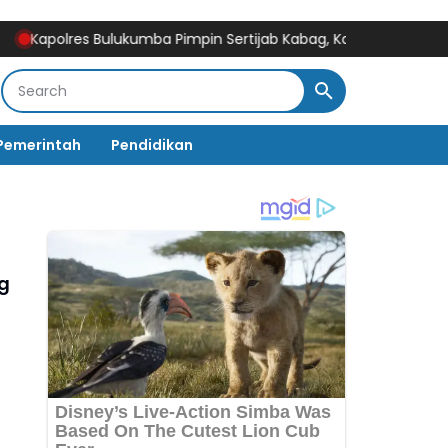
olres Bulukumba Pimpin Sertijab Kabag, Kasat, Kapolsek, Kasiwas,
Pemerintah
Pendidikan
g