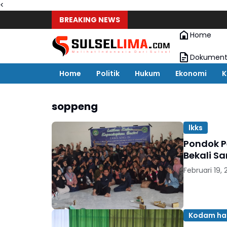
<
BREAKING NEWS
Home
Dokument
Home
Politik
Hukum
Ekonomi
K
soppeng
lkks
Pondok P
Bekali S
Februari 19,
Kodam ha