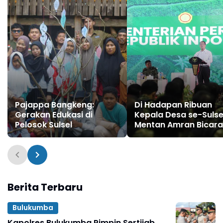
Pajappa Bangkeng:
Di Hadapan Ribuan
Gerakan Edukasi di
Kepala Desa se-Sulse
Pelosok Sulsel
Mentan Amran Bicara
Soal Kunci Sukses hi
Hilirisasi
Berita Terbaru
Bulukumba
Kapolres Bulukumba Pimpin Sertijab