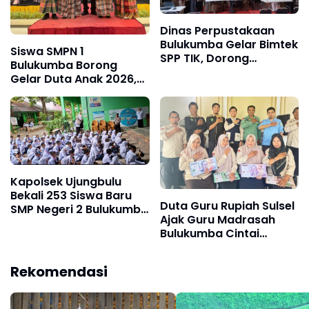
Dinas Perpustakaan
Bulukumba Gelar Bimtek
Siswa SMPN 1
SPP TIK, Dorong
Bulukumba Borong
Transformasi Literasi
Gelar Duta Anak 2026,
Berbasis Teknologi
Naila dan Rayyan Siap
Wakili Daerah ke
Provinsi
Kapolsek Ujungbulu
Bekali 253 Siswa Baru
Duta Guru Rupiah Sulsel
SMP Negeri 2 Bulukumba
Ajak Guru Madrasah
tentang Bahaya
Bulukumba Cintai
Narkoba Saat MPLS
Rupiah
Rekomendasi