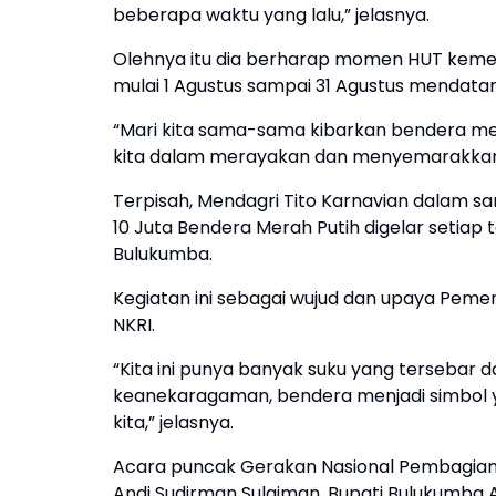
beberapa waktu yang lalu,” jelasnya.
Olehnya itu dia berharap momen HUT kemer
mulai 1 Agustus sampai 31 Agustus mendata
“Mari kita sama-sama kibarkan bendera mera
kita dalam merayakan dan menyemarakkan h
Terpisah, Mendagri Tito Karnavian dalam
10 Juta Bendera Merah Putih digelar setiap
Bulukumba.
Kegiatan ini sebagai wujud dan upaya Peme
NKRI.
“Kita ini punya banyak suku yang tersebar 
keanekaragaman, bendera menjadi simbol
kita,” jelasnya.
Acara puncak Gerakan Nasional Pembagian 10
Andi Sudirman Sulaiman, Bupati Bulukumba A.