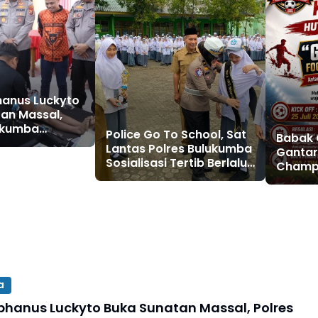
hanus Luckyto
an Massal,
lukumba
Police Go To School, Sat
Babak 
i dengan
Lantas Polres Bulukumba
Gantar
ncasila
Sosialisasi Tertib Berlalu
Champi
Lintas di Kalangan
Digelar
Pelajar
Trofi,
hingga
Individ
a
phanus Luckyto Buka Sunatan Massal, Polres