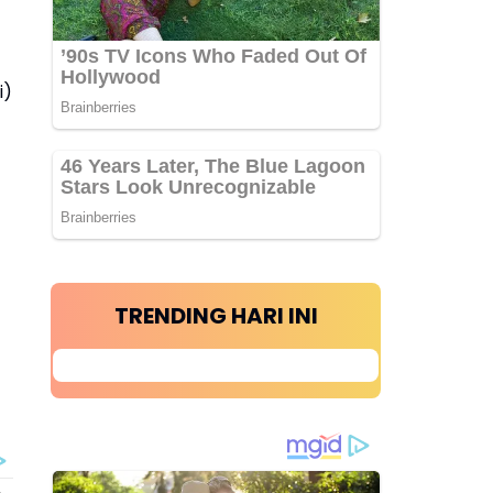
i)
TRENDING HARI INI