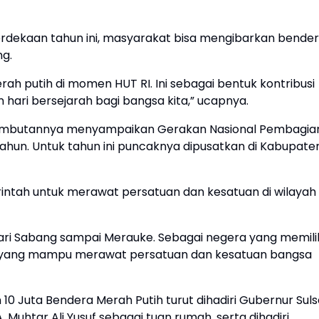
dekaan tahun ini, masyarakat bisa mengibarkan bende
ng.
h putih di momen HUT RI. Ini sebagai bentuk kontribusi
ari bersejarah bagi bangsa kita,” ucapnya.
 sambutannya menyampaikan Gerakan Nasional Pembagia
 tahun. Untuk tahun ini puncaknya dipusatkan di Kabupate
rintah untuk merawat persatuan dan kesatuan di wilayah
dari Sabang sampai Merauke. Sebagai negera yang memili
 yang mampu merawat persatuan dan kesatuan bangsa
 Juta Bendera Merah Putih turut dihadiri Gubernur Sulse
 Muhtar Ali Yusuf sebagai tuan rumah, serta dihadiri