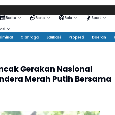
AKBP
Berita
Bisnis
Bola
Sport
asi
riminal
Olahraga
Edukasi
Properti
Daerah
Puncak Gerakan Nasional
endera Merah Putih Bersama