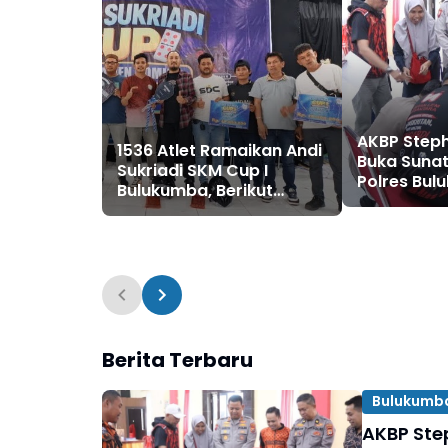
AKBP Step
1536 Atlet Ramaikan Andi
Buka Sunat
Sukriadi SKM Cup I
Polres Bu
Bulukumba, Berikut
Kolaboras
Daftar Juara 1 hingga 64
Pemuda Pa
Berita Terbaru
Bulukumb
AKBP Ste