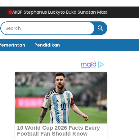
 Stephanus Luckyto Buka Sunatan Massal, Polres Bulukumba Ko
Pemerintah
Pendidikan