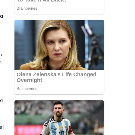
ra
n
n
ki
l,