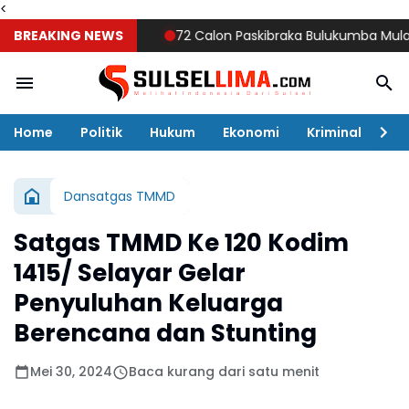
<
BREAKING NEWS
72 Calon Paskibraka Bulukumba Mulai Digemb
Home
Politik
Hukum
Ekonomi
Kriminal
Ol
Dansatgas TMMD
Satgas TMMD Ke 120 Kodim
1415/ Selayar Gelar
Penyuluhan Keluarga
Berencana dan Stunting
Mei 30, 2024
Baca kurang dari satu menit