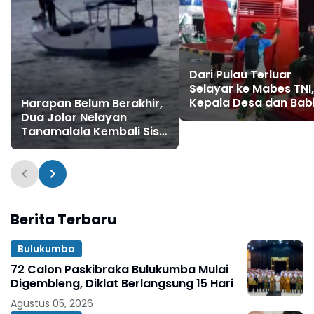
Dari Pulau Terluar
Selayar ke Mabes TNI,
Kepala Desa dan Bab
Harapan Belum Berakhir,
Ma'minasa Tuai Apres
Dua Jolor Nelayan
atas Perjuangan Ban
Tanamalala Kembali Sisir
Koperasi Merah Putih
Laut Cari Korban KLM
Nurul Salsa
Berita Terbaru
Bulukumba
72 Calon Paskibraka Bulukumba Mulai
Digembleng, Diklat Berlangsung 15 Hari
Agustus 05, 2026