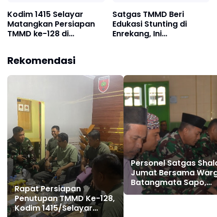
Kodim 1415 Selayar
Satgas TMMD Beri
Matangkan Persiapan
Edukasi Stunting di
TMMD ke-128 di
Enrekang, Ini
Batangmata Sapo
Harapannya
Rekomendasi
Personel Satgas Shal
Jumat Bersama War
Batangmata Sapo,
Rapat Persiapan
Pererat Silaturahmi 
Penutupan TMMD Ke-128,
Kebersamaan
Kodim 1415/Selayar