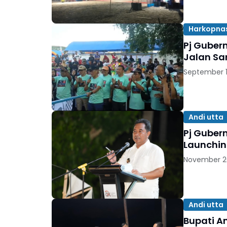
Harkopna
Pj Guber
Jalan San
September 1
Andi utta
Pj Guber
Launchin
November 2
Andi utta
Bupati A