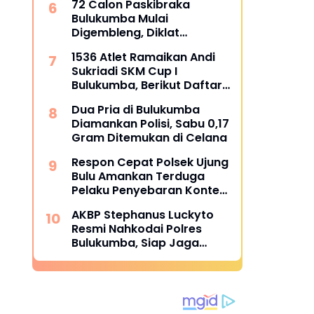
72 Calon Paskibraka
Bulukumba Mulai
Digembleng, Diklat
Berlangsung 15 Hari
1536 Atlet Ramaikan Andi
Sukriadi SKM Cup I
Bulukumba, Berikut Daftar
Juara 1 hingga 64
Dua Pria di Bulukumba
Diamankan Polisi, Sabu 0,17
Gram Ditemukan di Celana
Respon Cepat Polsek Ujung
Bulu Amankan Terduga
Pelaku Penyebaran Konten
Asusila di Medsos
AKBP Stephanus Luckyto
Resmi Nahkodai Polres
Bulukumba, Siap Jaga
Kondusivitas Wilayah