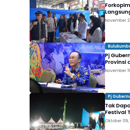
Forkopim
Langsung
November 2
Bulukumb
Pj Gubern
Provinsi
November 19
Pj Gubern
Tak Dapat
Festival
Oktober 09,