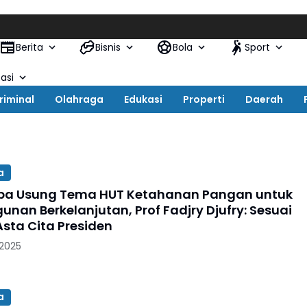
Berita
Bisnis
Bola
Sport
asi
riminal
Olahraga
Edukasi
Properti
Daerah
a
ba Usung Tema HUT Ketahanan Pangan untuk
nan Berkelanjutan, Prof Fadjry Djufry: Sesuai
sta Cita Presiden
 2025
a