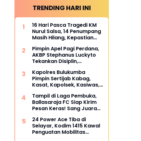
TRENDING HARI INI
16 Hari Pasca Tragedi KM
Nurul Salsa, 14 Penumpang
Masih Hilang, Kepastian
Santunan Korban
Pimpin Apel Pagi Perdana,
dipertanyakan
AKBP Stephanus Luckyto
Tekankan Disiplin,
Kebersihan, dan Kecintaan
Kapolres Bulukumba
terhadap Organisasi
Pimpin Sertijab Kabag,
Kasat, Kapolsek, Kasiwas,
dan Pelantikan Kasi Humas,
Tampil di Laga Pembuka,
ini daftarnya
Ballasaraja FC Siap Kirim
Pesan Keras! Sang Juara
Bertahan Bidik Awal
24 Power Ace Tiba di
Sempurna di Piala
Selayar, Kodim 1415 Kawal
Kemerdekaan Bulukumpa
Penguatan Mobilitas
2026
Koperasi Desa Merah Putih