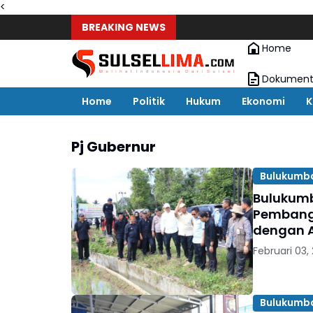
<
BREAKING NEWS
Home
Dokument
Home
Politik
Hukum
Ekonomi
K
Pj Gubernur
Bulukumb
Bulukum
Pembangu
dengan A
Februari 03,
Bulukumb