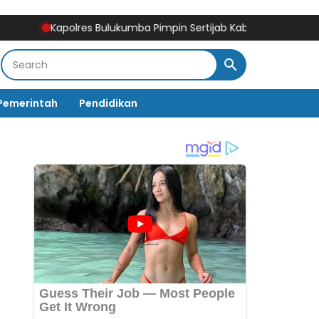
Kapolres Bulukumba Pimpin Sertijab Kabag, Kasat, Kapolsek, Ka
Pemerintah
Pendidikan