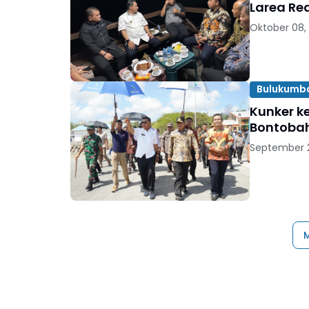
Larea Rea
Oktober 08,
Bulukumb
Kunker ke
Bontobah
September 2
M