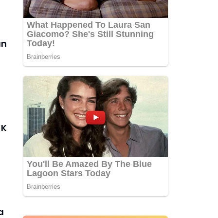
an
JK
a