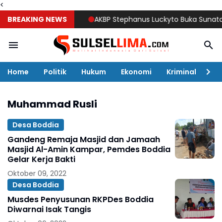
<
BREAKING NEWS
AKBP Stephanus Luckyto Buka Sunatan Mas
Home
Politik
Hukum
Ekonomi
Kriminal
Ol
Muhammad Rusli
Desa Boddia
Gandeng Remaja Masjid dan Jamaah
Masjid Al-Amin Kampar, Pemdes Boddia
Gelar Kerja Bakti
Oktober 09, 2022
Desa Boddia
Musdes Penyusunan RKPDes Boddia
Diwarnai Isak Tangis