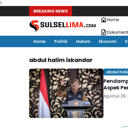
<
BREAKING NEWS
Home
Dokument
Home
Politik
Hukum
Ekonomi
K
abdul halim iskandar
abdul hal
Pendampi
Aspek P
Agustus 26,