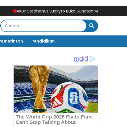
AKBP Stephanus Luckyto Buka Sunatan Massal, Polres Bulukum
Pemerintah
Pendidikan