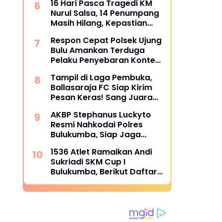
16 Hari Pasca Tragedi KM
Nurul Salsa, 14 Penumpang
Masih Hilang, Kepastian
Santunan Korban
Respon Cepat Polsek Ujung
dipertanyakan
Bulu Amankan Terduga
Pelaku Penyebaran Konten
Asusila di Medsos
Tampil di Laga Pembuka,
Ballasaraja FC Siap Kirim
Pesan Keras! Sang Juara
Bertahan Bidik Awal
AKBP Stephanus Luckyto
Sempurna di Piala
Resmi Nahkodai Polres
Kemerdekaan Bulukumpa
Bulukumba, Siap Jaga
2026
Kondusivitas Wilayah
1536 Atlet Ramaikan Andi
Sukriadi SKM Cup I
Bulukumba, Berikut Daftar
Juara 1 hingga 64