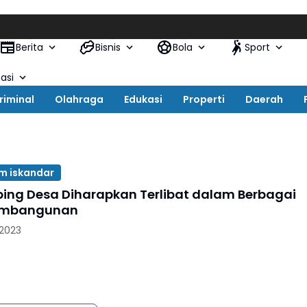
Berita
Bisnis
Bola
Sport
asi
riminal
Olahraga
Edukasi
Properti
Daerah
im iskandar
ng Desa Diharapkan Terlibat dalam Berbagai
embangunan
 2023