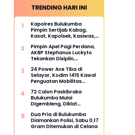
TRENDING HARI INI
Kapolres Bulukumba
Pimpin Sertijab Kabag,
Kasat, Kapolsek, Kasiwas,
dan Pelantikan Kasi Humas,
Pimpin Apel Pagi Perdana,
ini daftarnya
AKBP Stephanus Luckyto
Tekankan Disiplin,
Kebersihan, dan Kecintaan
24 Power Ace Tiba di
terhadap Organisasi
Selayar, Kodim 1415 Kawal
Penguatan Mobilitas
Koperasi Desa Merah Putih
72 Calon Paskibraka
Bulukumba Mulai
Digembleng, Diklat
Berlangsung 15 Hari
Dua Pria di Bulukumba
Diamankan Polisi, Sabu 0,17
Gram Ditemukan di Celana