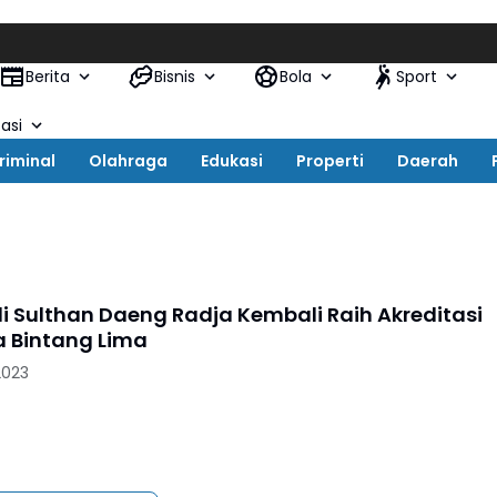
Berita
Bisnis
Bola
Sport
asi
riminal
Olahraga
Edukasi
Properti
Daerah
i Sulthan Daeng Radja Kembali Raih Akreditasi
a Bintang Lima
2023