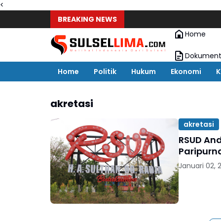
<
BREAKING NEWS
Home
Dokument
Home
Politik
Hukum
Ekonomi
K
akretasi
akretasi
RSUD And
Paripurn
Januari 02, 