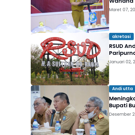
Wahana P
Maret 07, 2
akretasi
RSUD And
Paripurn
Januari 02, 
Andi utta
Meningka
Bupati B
Desember 2