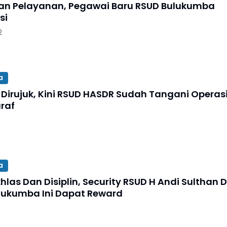
an Pelayanan, Pegawai Baru RSUD Bulukumba
si
2
a
u Dirujuk, Kini RSUD HASDR Sudah Tangani Operas
raf
a
khlas Dan Disiplin, Security RSUD H Andi Sulthan 
lukumba Ini Dapat Reward