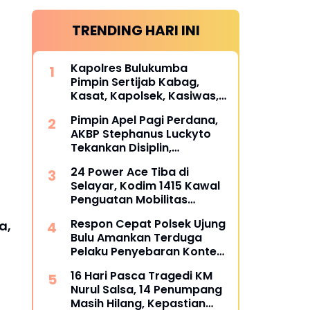
TRENDING HARI INI
Kapolres Bulukumba
Pimpin Sertijab Kabag,
Kasat, Kapolsek, Kasiwas,
dan Pelantikan Kasi Humas,
Pimpin Apel Pagi Perdana,
ini daftarnya
AKBP Stephanus Luckyto
Tekankan Disiplin,
Kebersihan, dan Kecintaan
24 Power Ace Tiba di
terhadap Organisasi
Selayar, Kodim 1415 Kawal
Penguatan Mobilitas
Koperasi Desa Merah Putih
Respon Cepat Polsek Ujung
a,
Bulu Amankan Terduga
Pelaku Penyebaran Konten
Asusila di Medsos
16 Hari Pasca Tragedi KM
Nurul Salsa, 14 Penumpang
Masih Hilang, Kepastian