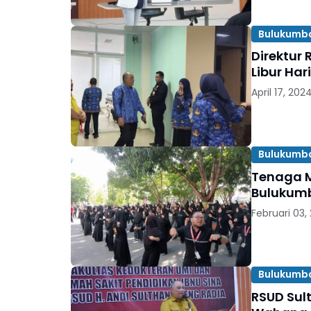
Bulukumb
Direktur
Libur Hari
April 17, 202
Bulukumb
Tenaga M
Bulukum
Februari 03,
Bulukumb
RSUD Sul