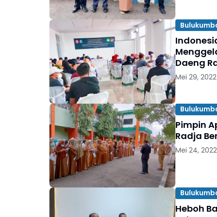
Bulukumb
Indonesi
Menggela
Daeng R
Mei 29, 2022
Bulukumb
Pimpin Ap
Radja Be
Mei 24, 2022
Bulukumb
Heboh Ba