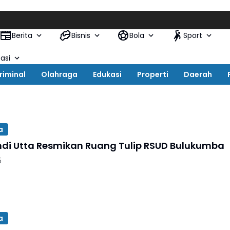
Kapo
Berita
Bisnis
Bola
Sport
asi
riminal
Olahraga
Edukasi
Properti
Daerah
a
ndi Utta Resmikan Ruang Tulip RSUD Bulukumba
5
a