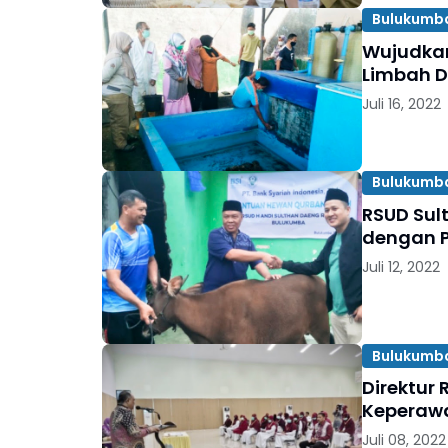
Bulukumb
Wujudkan
Limbah 
Juli 16, 2022
Bulukumb
RSUD Sul
dengan P
Juli 12, 2022
Bulukumb
Direktur
Keperaw
Juli 08, 2022