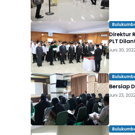
Bulukumb
Direktur 
PLT Dilan
Juni 30, 202
Bulukumb
Bersiap D
Juni 23, 202
Bulukumb