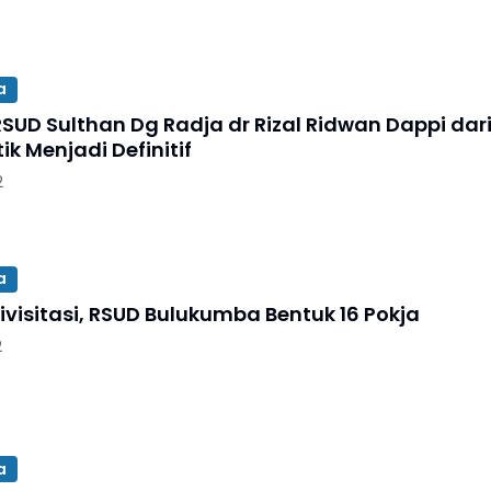
a
RSUD Sulthan Dg Radja dr Rizal Ridwan Dappi dar
tik Menjadi Definitif
2
a
ivisitasi, RSUD Bulukumba Bentuk 16 Pokja
2
a