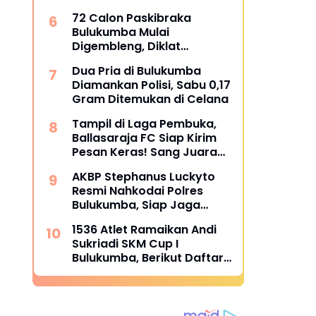
Santunan Korban
72 Calon Paskibraka
dipertanyakan
Bulukumba Mulai
Digembleng, Diklat
Berlangsung 15 Hari
Dua Pria di Bulukumba
Diamankan Polisi, Sabu 0,17
Gram Ditemukan di Celana
Tampil di Laga Pembuka,
Ballasaraja FC Siap Kirim
Pesan Keras! Sang Juara
Bertahan Bidik Awal
AKBP Stephanus Luckyto
Sempurna di Piala
Resmi Nahkodai Polres
Kemerdekaan Bulukumpa
Bulukumba, Siap Jaga
2026
Kondusivitas Wilayah
1536 Atlet Ramaikan Andi
Sukriadi SKM Cup I
Bulukumba, Berikut Daftar
Juara 1 hingga 64