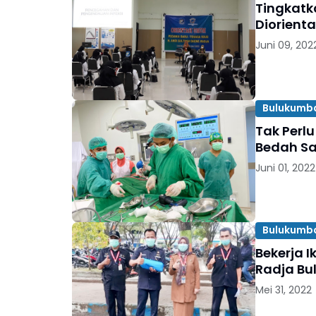
Tingkatk
Diorienta
Juni 09, 202
Bulukumb
Tak Perl
Bedah Sa
Juni 01, 2022
Bulukumb
Bekerja I
Radja Bu
Mei 31, 2022