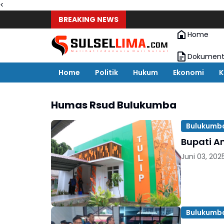
<
BREAKING NEWS
Home
Dokument
Home
Politik
Hukum
Ekonomi
K
Humas Rsud Bulukumba
Bulukumb
Bupati A
Juni 03, 202
Bulukumb