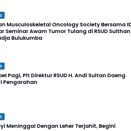
a
an Musculoskeletal Oncology Society Bersama ID
r Seminar Awam Tumor Tulang di RSUD Sulthan
adja Bulukumba
a
el Pagi, Plt Direktur RSUD H. Andi Sultan Daeng
ri Pengarahan
a
yi Meninggal Dengan Leher Terjahit, Begini