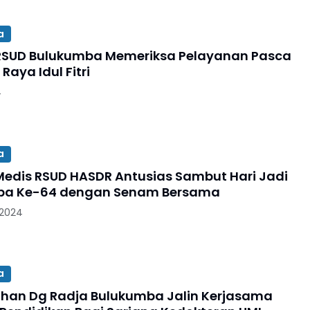
a
 RSUD Bulukumba Memeriksa Pelayanan Pasca
 Raya Idul Fitri
4
a
edis RSUD HASDR Antusias Sambut Hari Jadi
ba Ke-64 dengan Senam Bersama
 2024
a
than Dg Radja Bulukumba Jalin Kerjasama