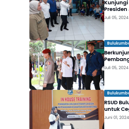
Kunjungi
Presiden
Juli 05, 2024
Bulukumb
Berkunju
Pembang
Juli 05, 2024
Bulukumb
RSUD Bul
untuk Ce
Juni 01, 202