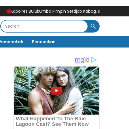
lres Bulukumba Pimpin Sertijab Kabag, Kasat, Kapolsek, Kasiwas, 
Pemerintah
Pendidikan