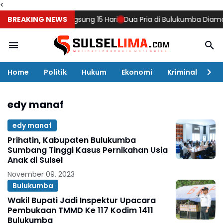
<
g, Diklat Berlangsung 15 Hari
BREAKING NEWS
Dua Pria di Bulukumba Diamankan
Home
Politik
Hukum
Ekonomi
Kriminal
Ol
edy manaf
edy manaf
Prihatin, Kabupaten Bulukumba
Sumbang Tinggi Kasus Pernikahan Usia
Anak di Sulsel
November 09, 2023
Bulukumba
Wakil Bupati Jadi Inspektur Upacara
Pembukaan TMMD Ke 117 Kodim 1411
Bulukumba