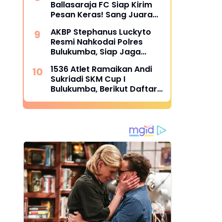
Ballasaraja FC Siap Kirim
Pesan Keras! Sang Juara
Bertahan Bidik Awal
AKBP Stephanus Luckyto
Sempurna di Piala
Resmi Nahkodai Polres
Kemerdekaan Bulukumpa
Bulukumba, Siap Jaga
2026
Kondusivitas Wilayah
1536 Atlet Ramaikan Andi
Sukriadi SKM Cup I
Bulukumba, Berikut Daftar
Juara 1 hingga 64