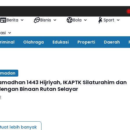
AKBP S
Berita
Bisnis
Bola
Sport
asi
riminal
Olahraga
Edukasi
Properti
Daerah
amadan
amadhan 1443 Hijriyah, IKAPTK Silaturahim dan
dengan Binaan Rutan Selayar
2
uat lebih banyak