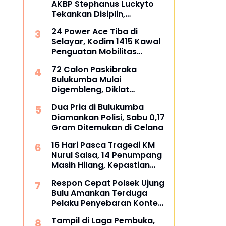
AKBP Stephanus Luckyto
Tekankan Disiplin,
Kebersihan, dan Kecintaan
24 Power Ace Tiba di
terhadap Organisasi
Selayar, Kodim 1415 Kawal
Penguatan Mobilitas
Koperasi Desa Merah Putih
72 Calon Paskibraka
Bulukumba Mulai
Digembleng, Diklat
Berlangsung 15 Hari
Dua Pria di Bulukumba
Diamankan Polisi, Sabu 0,17
Gram Ditemukan di Celana
16 Hari Pasca Tragedi KM
Nurul Salsa, 14 Penumpang
Masih Hilang, Kepastian
Santunan Korban
Respon Cepat Polsek Ujung
dipertanyakan
Bulu Amankan Terduga
Pelaku Penyebaran Konten
Asusila di Medsos
Tampil di Laga Pembuka,