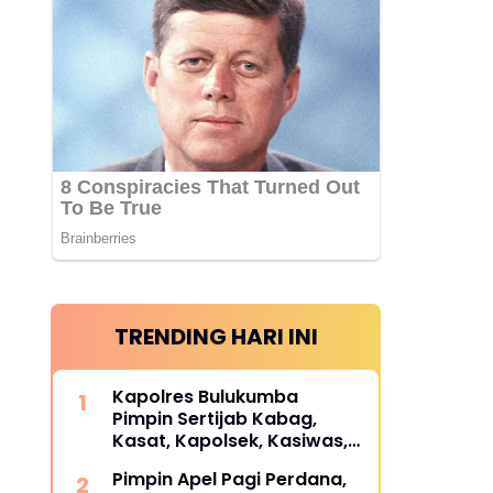
TRENDING HARI INI
Kapolres Bulukumba
Pimpin Sertijab Kabag,
Kasat, Kapolsek, Kasiwas,
dan Pelantikan Kasi Humas,
Pimpin Apel Pagi Perdana,
ini daftarnya