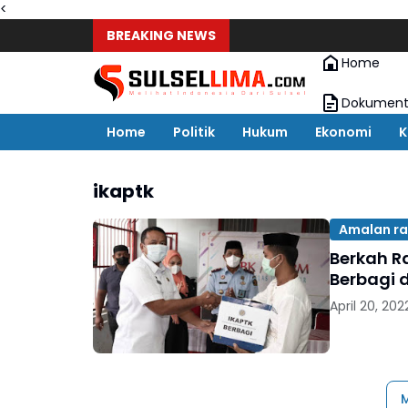
<
BREAKING NEWS
Home
Dokument
Home
Politik
Hukum
Ekonomi
K
ikaptk
Amalan r
Berkah R
Berbagi 
April 20, 202
M