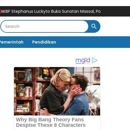
tephanus Luckyto Buka Sunatan Massal, Polres Bulukumba Kola
Pemerintah
Pendidikan