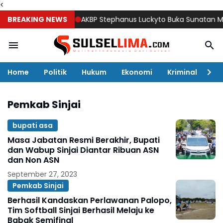
<
BREAKING NEWS
AKBP Stephanus Luckyto Buka Sunatan Massal,
Home
Politik
Hukum
Ekonomi
Kriminal
Ol
Pemkab Sinjai
bupati asa
Masa Jabatan Resmi Berakhir, Bupati
dan Wabup Sinjai Diantar Ribuan ASN
dan Non ASN
September 27, 2023
Pemkab Sinjai
Berhasil Kandaskan Perlawanan Palopo,
Tim Softball Sinjai Berhasil Melaju ke
Babak Semifinal