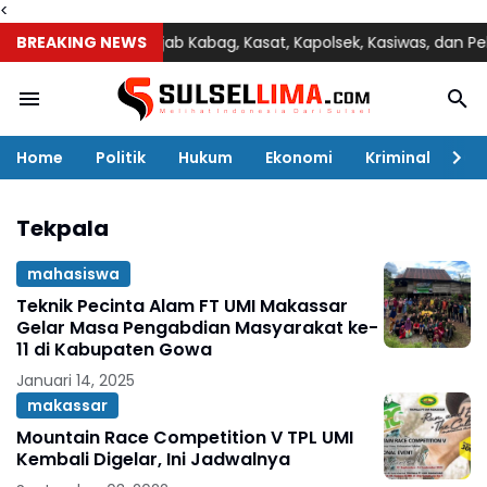
<
ba Pimpin Sertijab Kabag, Kasat, Kapolsek, Kasiwas, dan Pelantik
BREAKING NEWS
Home
Politik
Hukum
Ekonomi
Kriminal
Ol
Tekpala
mahasiswa
Teknik Pecinta Alam FT UMI Makassar
Gelar Masa Pengabdian Masyarakat ke-
11 di Kabupaten Gowa
Januari 14, 2025
makassar
Mountain Race Competition V TPL UMI
Kembali Digelar, Ini Jadwalnya