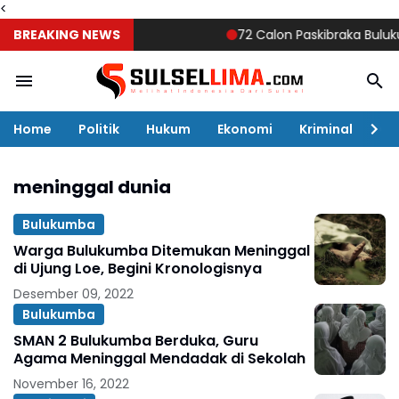
<
BREAKING NEWS
72 Calon Paskibraka Bulukumba
Home
Politik
Hukum
Ekonomi
Kriminal
Ol
meninggal dunia
Bulukumba
Warga Bulukumba Ditemukan Meninggal
di Ujung Loe, Begini Kronologisnya
Desember 09, 2022
Bulukumba
SMAN 2 Bulukumba Berduka, Guru
Agama Meninggal Mendadak di Sekolah
November 16, 2022